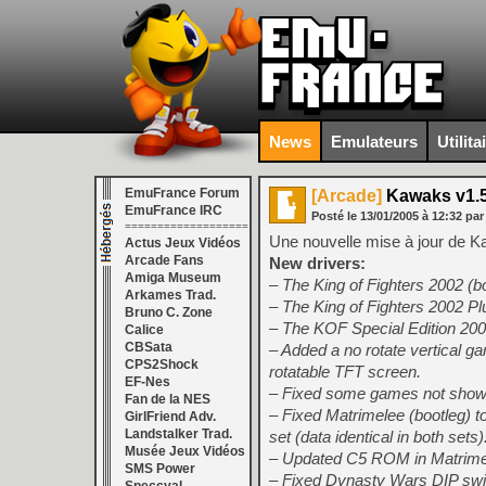
News
Emulateurs
Utilita
EmuFrance Forum
[Arcade]
Kawaks v1.
EmuFrance IRC
Posté le
13/01/2005
à
12:32
par
===================
Une nouvelle mise à jour de Ka
Actus Jeux Vidéos
Arcade Fans
New drivers:
Amiga Museum
– The King of Fighters 2002 (b
Arkames Trad.
– The King of Fighters 2002 Pl
Bruno C. Zone
– The KOF Special Edition 200
Calice
CBSata
– Added a no rotate vertical g
CPS2Shock
rotatable TFT screen.
EF-Nes
– Fixed some games not showi
Fan de la NES
– Fixed Matrimelee (bootleg) to
GirlFriend Adv.
Landstalker Trad.
set (data identical in both sets)
Musée Jeux Vidéos
– Updated C5 ROM in Matrimel
SMS Power
– Fixed Dynasty Wars DIP swi