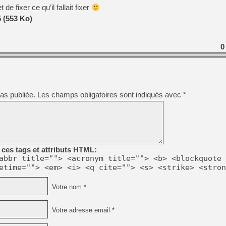
[GK] Déjà des dégraissage
e fixer ce qu’il fallait fixer
 (553 Ko)
[Mo5] Brickboy cherche à r
[GK] Minecraft et ses « Gra
[GK] Beast of Reincarnation
0
[GK] Ubisoft : fin de parti
[GK] Mémoire cash - Metroid
[GK] Dan Houser (GTA) défe
[GK] Comment EA Sports FC
[GK] Crimson Moon : un Dark
[GK] Isle of Reveries : le j
as publiée.
Les champs obligatoires sont indiqués avec
*
[GK] Moonlighter 2 : The En
[GK] Capcom relance Monste
[Mo5] Deux inédits du Virtu
[GK] Le beat'em up The Walk
ces tags et attributs HTML:
[LTF] Eté 2026 - Séquence 
abbr title=""> <acronym title=""> <b> <blockquote 
etime=""> <em> <i> <q cite=""> <s> <strike> <stron
Votre nom *
Votre adresse email *