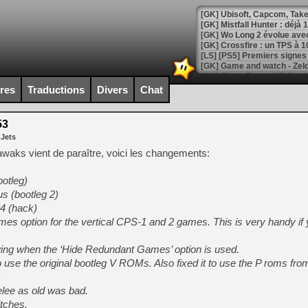
[GK] Mistfall Hunter : déjà 
[GK] Wo Long 2 évolue avec
[GK] Crossfire : un TPS à 100
[LS] [PS5] Premiers signes 
ires
Traductions
Divers
Chat
53
[Mo5] DOOM arrive en cart
 Jets
[GK] Bethesda fête les 30 
[GK] Roblox : l'action en B
waks vient de paraître, voici les changements:
ootleg)
[GK] Agenda - GeForce NOW
us (bootleg 2)
[GK] Devolver Digital en a 
4 (hack)
ames option for the vertical CPS-1 and 2 games. This is very handy if
[LS] [PS5] ps5-y2jb-autolo
[GK] Pourquoi Marvel Tokon 
ng when the ‘Hide Redundant Games’ option is used.
[GK] Test : Restory : Chill
 use the original bootleg V ROMs. Also fixed it to use the P roms fro
[GK] GTA 6 : Rockstar Games
[GK] Hot Wheels Infinite Rus
.
[GK] Mémoire cash - Secret 
ee as old was bad.
[GK] Résultats Nintendo : 
tches.