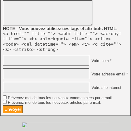
NOTE - Vous pouvez utilisez ces tags et attributs HTML:
<a href="" title=""> <abbr title=""> <acronym
title=""> <b> <blockquote cite=""> <cite>
<code> <del datetime=""> <em> <i> <q cite="">
<s> <strike> <strong>
Votre nom *
Votre adresse email *
Votre site internet
Prévenez-moi de tous les nouveaux commentaires par e-mail.
Prévenez-moi de tous les nouveaux articles par e-mail.