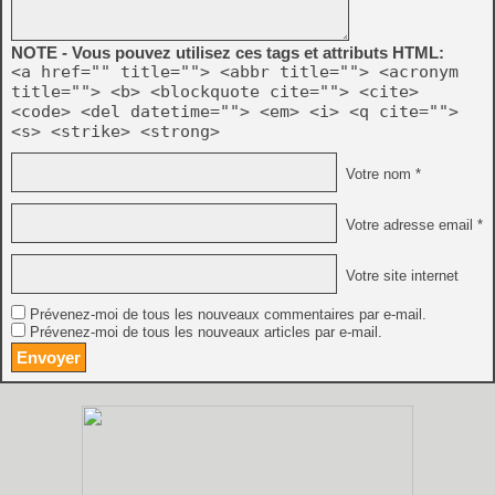
NOTE - Vous pouvez utilisez ces tags et attributs HTML:
<a href="" title=""> <abbr title=""> <acronym
title=""> <b> <blockquote cite=""> <cite>
<code> <del datetime=""> <em> <i> <q cite="">
<s> <strike> <strong>
Votre nom *
Votre adresse email *
Votre site internet
Prévenez-moi de tous les nouveaux commentaires par e-mail.
Prévenez-moi de tous les nouveaux articles par e-mail.