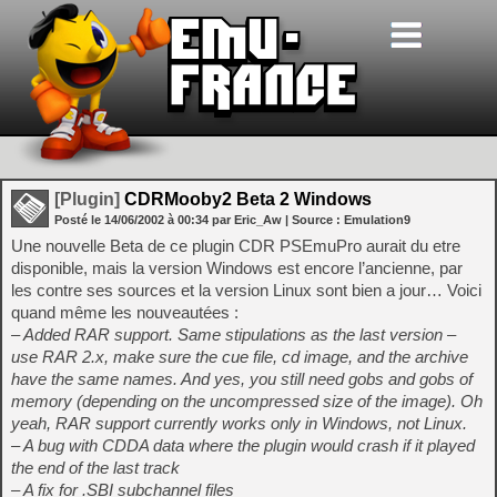
[Plugin]
CDRMooby2 Beta 2 Windows
Posté le
14/06/2002
à
00:34
par Eric_Aw
| Source :
Emulation9
Une nouvelle Beta de ce plugin CDR PSEmuPro aurait du etre
disponible, mais la version Windows est encore l’ancienne, par
les contre ses sources et la version Linux sont bien a jour… Voici
quand même les nouveautées :
– Added RAR support. Same stipulations as the last version –
use RAR 2.x, make sure the cue file, cd image, and the archive
have the same names. And yes, you still need gobs and gobs of
memory (depending on the uncompressed size of the image). Oh
yeah, RAR support currently works only in Windows, not Linux.
– A bug with CDDA data where the plugin would crash if it played
the end of the last track
– A fix for .SBI subchannel files