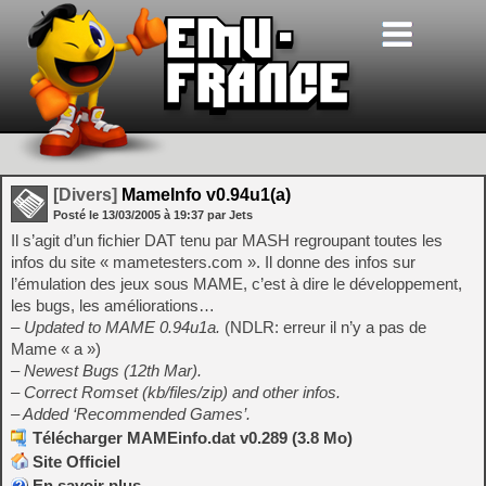
[Divers]
MameInfo v0.94u1(a)
Posté le
13/03/2005
à
19:37
par Jets
Il s’agit d’un fichier DAT tenu par MASH regroupant toutes les
infos du site « mametesters.com ». Il donne des infos sur
l’émulation des jeux sous MAME, c’est à dire le développement,
les bugs, les améliorations…
– Updated to MAME 0.94u1a.
(NDLR: erreur il n’y a pas de
Mame « a »)
– Newest Bugs (12th Mar).
– Correct Romset (kb/files/zip) and other infos.
– Added ‘Recommended Games’.
Télécharger MAMEinfo.dat v0.289 (3.8 Mo)
Site Officiel
En savoir plus…