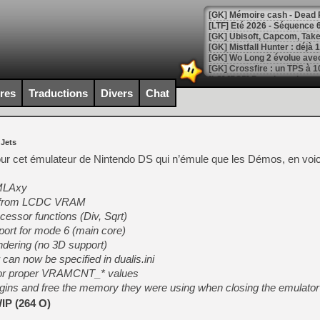
[LTF] Eté 2026 - Séquence 
[GK] Mistfall Hunter : déjà 
[GK] Wo Long 2 évolue avec
[GK] Crossfire : un TPS à 100
[LS] [PS5] Premiers signes 
ires
Traductions
Divers
Chat
 Jets
[Mo5] DOOM arrive en cart
ur cet émulateur de Nintendo DS qui n’émule que les Démos, en voic
[GK] Bethesda fête les 30 
[GK] Roblox : l'action en B
SMLAxy
s from LCDC VRAM
[GK] Agenda - GeForce NOW
ssor functions (Div, Sqrt)
ort for mode 6 (main core)
[GK] Devolver Digital en a 
dering (no 3D support)
[LS] [PS5] ps5-y2jb-autolo
can now be specified in dualis.ini
or proper VRAMCNT_* values
[GK] Pourquoi Marvel Tokon 
[GK] Test : Restory : Chill
ugins and free the memory they were using when closing the emulator
[GK] GTA 6 : Rockstar Games
IP (264 O)
[GK] Hot Wheels Infinite Rus
[GK] Mémoire cash - Secret 