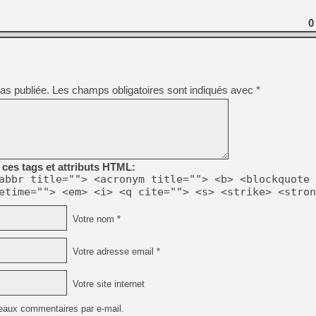
[GK] Résultats Nintendo : 
0
[GK] Déjà des dégraissage
[Mo5] Brickboy cherche à r
[GK] Minecraft et ses « Gra
[GK] Beast of Reincarnation
as publiée.
Les champs obligatoires sont indiqués avec
*
[GK] Ubisoft : fin de parti
[GK] Mémoire cash - Metroid
[GK] Dan Houser (GTA) défe
[GK] Comment EA Sports FC
[GK] Crimson Moon : un Dark
[GK] Isle of Reveries : le j
[GK] Moonlighter 2 : The En
[GK] Capcom relance Monste
ces tags et attributs HTML:
abbr title=""> <acronym title=""> <b> <blockquote 
etime=""> <em> <i> <q cite=""> <s> <strike> <stron
[GK] Guillermo del Toro ado
Votre nom *
Votre adresse email *
Votre site internet
eaux commentaires par e-mail.