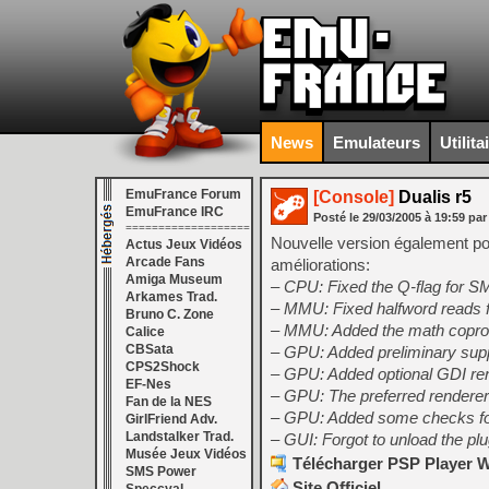
News
Emulateurs
Utilita
EmuFrance Forum
[Console]
Dualis r5
EmuFrance IRC
Posté le
29/03/2005
à
19:59
par
===================
Nouvelle version également po
Actus Jeux Vidéos
Arcade Fans
améliorations:
Amiga Museum
– CPU: Fixed the Q-flag for 
Arkames Trad.
– MMU: Fixed halfword read
Bruno C. Zone
– MMU: Added the math coproce
Calice
CBSata
– GPU: Added preliminary supp
CPS2Shock
– GPU: Added optional GDI ren
EF-Nes
– GPU: The preferred renderer 
Fan de la NES
– GPU: Added some checks f
GirlFriend Adv.
Landstalker Trad.
– GUI: Forgot to unload the pl
Musée Jeux Vidéos
Télécharger PSP Player W
SMS Power
Site Officiel