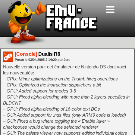
[Console]
Dualis R6
Posté le
03/04/2005
à
14:20
par Jets
Nouvelle version pour cet émulateur de Nintendo DS dont voici
les nouveautés:
– CPU: Minor optimizations on the Thumb hireg operations
– CPU: Optimized the instruction dispatchers a bit
– GPU: Added support for modes 3-5
– GPU: Fixed alpha-blending with more than 2 layers specified in
BLDCNT
– GPU: Fixed alpha-blending of 16-color text BGs
– GUI: Added support for .nds files (only ARM9 code is loaded)
– GUI: Fixed a bug where toggling the « Enable layer »
checkboxes would change the selected renderer
– GUI: The palette viewer now supports editing individual colors