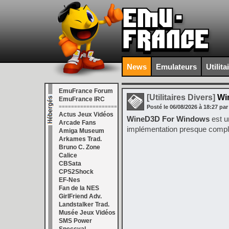
News
Emulateurs
Utilita
EmuFrance Forum
[Utilitaires Divers]
Win
EmuFrance IRC
===================
Posté le
06/08/2026
à
18:27
par
Actus Jeux Vidéos
WineD3D For Windows
est u
Arcade Fans
implémentation presque complè
Amiga Museum
Arkames Trad.
Bruno C. Zone
Calice
CBSata
CPS2Shock
EF-Nes
Fan de la NES
GirlFriend Adv.
Landstalker Trad.
Musée Jeux Vidéos
SMS Power