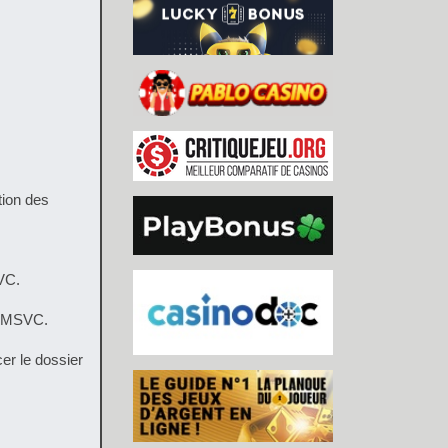
tion des
SVC.
ge MSVC.
er le dossier