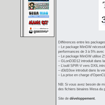
Différences entre les packa
– Le package MinGW nécessite
performances de 3 à 5% avec le
– Le package MinGW utilise ZS
– GLonD3D12 introduit dans la
– L’outil SPIR-V vers DXIL int
– d3d10sw introduit dans la v
– La prise en charge d’OpenCL 
NB: Si vous avez besoin de mig
des fichiers binaires Mesa d
Site de
développement
.