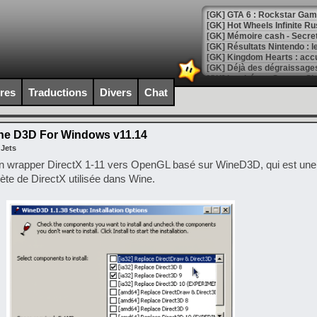
[GK] Hot Wheels Infinite Rus
[GK] Mémoire cash - Secret 
[GK] Résultats Nintendo : 
[GK] Déjà des dégraissage
[Mo5] Brickboy cherche à r
[GK] Minecraft et ses « Gra
ires
Traductions
Divers
Chat
[GK] Beast of Reincarnation
[GK] Ubisoft : fin de parti
[GK] Mémoire cash - Metroid
e D3D For Windows v11.14
[GK] Dan Houser (GTA) défe
 Jets
[GK] Comment EA Sports FC
n wrapper DirectX 1-11 vers OpenGL basé sur WineD3D, qui est une
[GK] Crimson Moon : un Dark
[GK] Isle of Reveries : le j
te de DirectX utilisée dans Wine.
[GK] Moonlighter 2 : The En
[GK] Capcom relance Monste
[Mo5] Deux inédits du Virtu
[GK] Le beat'em up The Walk
[GK] Endless Legend 2 : enf