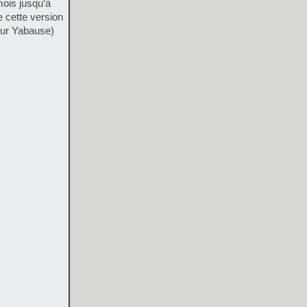
mois jusqu’à
e cette version
sur Yabause)