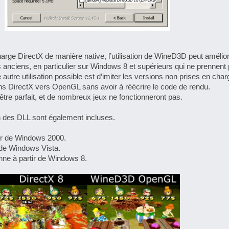
[LS] [PS5] Le WebKit Userl
[GK] Oubliez Crazy Taxi, S
[LS] [Switch] NSZ 5.0.0 es
ge DirectX de manière native, l’utilisation de WineD3D peut amélior
us anciens, en particulier sur Windows 8 et supérieurs qui ne prennen
[GK] No More Room in Hell 2
autre utilisation possible est d’imiter les versions non prises en cha
[GK] Un chatbot Atelier Ryz
ons DirectX vers OpenGL sans avoir à réécrire le code de rendu.
tre parfait, et de nombreux jeux ne fonctionneront pas.
[GK] Mémoire cash - Splatte
[GK] Nvidia : le prix des 
[GK] Suikoden Star Leap : 
ion des DLL sont également incluses.
[Mo5] La mini borne d’arc
tir de Windows 2000.
[GK] Pourquoi Marvel Tokon 
r de Windows Vista.
[GK] Test : Restory : Chill
onne à partir de Windows 8.
[GK] GTA 6 : Rockstar Games