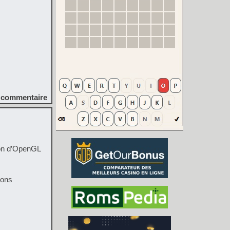
commentaire
sion d’OpenGL
sons