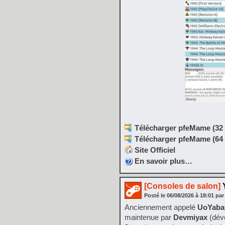
Télécharger pfeMame (32 b
Télécharger pfeMame (64 b
Site Officiel
En savoir plus…
[Consoles de salon]
Y
Posté le
06/08/2026
à
18:01
par
Anciennement appelé
UoYaba
maintenue par
Devmiyax
(déve