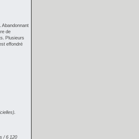
e. Abandonnant
ure de
s. Plusieurs
est effondré
ielles).
s / 6 120