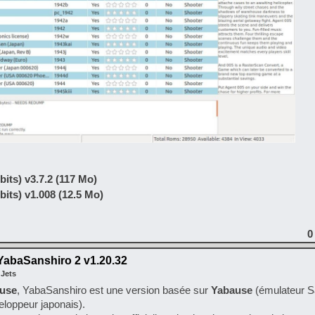
its) v3.7.2 (117 Mo)
its) v1.008 (12.5 Mo)
0
abaSanshiro 2 v1.20.32
 Jets
use
, YabaSanshiro est une version basée sur
Yabause
(émulateur S
loppeur japonais).