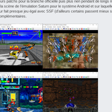
rs patchs pour la branche officielle puis plus rien pendant de longs 
la scène de l’émulation Saturn pour le système Android et sur laquell
r fait presque jeu égal avec SSF (d’ailleurs certains passent mieux 
complémentaires.