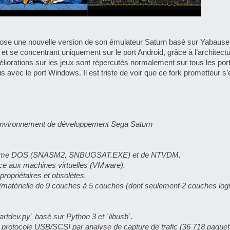
pose une nouvelle version de son émulateur Saturn basé sur Yabaus
et se concentrant uniquement sur le port Android, grâce à l’architect
liorations sur les jeux sont répercutés normalement sur tous les port
s avec le port Windows. Il est triste de voir que ce fork prometteur s’
 l’environnement de développement Sega Saturn
ystème DOS (SNASM2, SNBUGSAT.EXE) et de NTVDM.
ce aux machines virtuelles (VMware).
propriétaires et obsolètes.
le/matérielle de 9 couches à 5 couches (dont seulement 2 couches logic
artdev.py` basé sur Python 3 et `libusb`.
 protocole USB/SCSI par analyse de capture de trafic (36 718 paquet