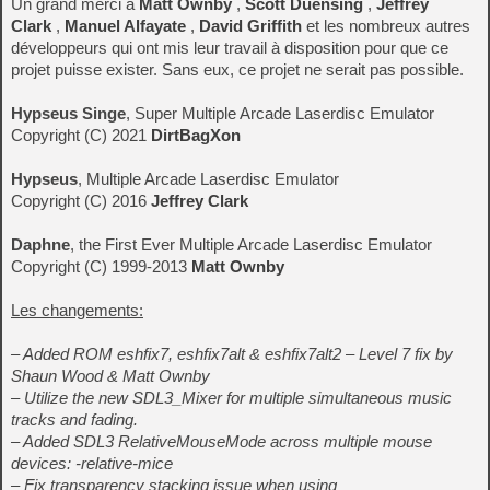
Un grand merci à
Matt Ownby
,
Scott Duensing
,
Jeffrey
Clark
,
Manuel Alfayate
,
David Griffith
et les nombreux autres
développeurs qui ont mis leur travail à disposition pour que ce
projet puisse exister. Sans eux, ce projet ne serait pas possible.
Hypseus Singe
, Super Multiple Arcade Laserdisc Emulator
Copyright (C) 2021
DirtBagXon
Hypseus
, Multiple Arcade Laserdisc Emulator
Copyright (C) 2016
Jeffrey Clark
Daphne
, the First Ever Multiple Arcade Laserdisc Emulator
Copyright (C) 1999-2013
Matt Ownby
Les changements:
– Added ROM eshfix7, eshfix7alt & eshfix7alt2 – Level 7 fix by
Shaun Wood & Matt Ownby
– Utilize the new SDL3_Mixer for multiple simultaneous music
tracks and fading.
– Added SDL3 RelativeMouseMode across multiple mouse
devices: -relative-mice
– Fix transparency stacking issue when using