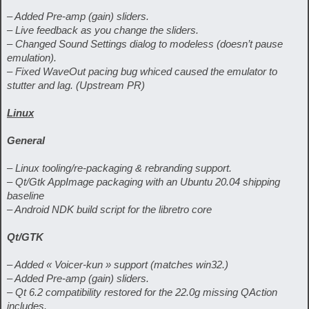
– Added Pre-amp (gain) sliders.
– Live feedback as you change the sliders.
– Changed Sound Settings dialog to modeless (doesn’t pause
emulation).
– Fixed WaveOut pacing bug whiced caused the emulator to
stutter and lag. (Upstream PR)
Linux
General
– Linux tooling/re-packaging & rebranding support.
– Qt/Gtk AppImage packaging with an Ubuntu 20.04 shipping
baseline
– Android NDK build script for the libretro core
Qt/GTK
– Added « Voicer-kun » support (matches win32.)
– Added Pre-amp (gain) sliders.
– Qt 6.2 compatibility restored for the 22.0g missing QAction
includes.