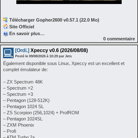
Télécharger Gopher2600 v0.57.1 (22.0 Mo)
Site Officiel
En savoir plus…
0
commentaire
[Ordi.]
Xpeccy v0.6 (2026/08/08)
Posté le
09/08/2026
à
10:29
par Jets
Également disponible sous Linux, Xpeccy est un excellent et
complet émulateur de:
– ZX Spectrum 48K
– Spectrum +2
– Spectrum +3
– Pentagon (128-512K)
– Pentagon 1024 SL
– ZS Scorpion (256,1024) + ProfROM
– Pentagon 1024SL
– ZXM Phoenix
– Profi
– ATM Turbo 2+