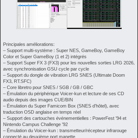
Principales améliorations:
– Support multi-système : Super NES, GameBoy, GameBoy
Color et Super GameBoy (1 et 2) intégrés
– Support Super FX 3 (FX3) pour les nouvelles sorties LRG 2026,
avec synchronisation GSU cycle par cycle
– Support du dongle de vibration LRG SNES (Ultimate Doom
FX3, RT.SFC)
– Core libretro pour SNES / SGB / GB / GBC
– Émulation du périphérique Voicer-kun et lecture de ses CD
audio depuis des images CUE/BIN
– Émulation du Super Famicom Box (SNES d’hôtel), avec
traduction OSD anglaise en temps réel
– Support des cartouches événementielles : PowerFest ’94 et
Nintendo Campus Challenge ’92
– Émulation du Voicer-kun : transmetteur/récepteur infrarouge
connecté au deuxième port manette