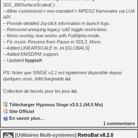
SDL_BlitSurfaceScaled( ).
– Allow customized « non-standard » MPEG2 framerates via LUA
API
– Provide detailed Joystick information in launch logs.
– Removed annoying legacy sdl2 toggle restrictions.
– Mono overlay now works with FullAlpha mode.
– Fix music Resume from Pause in SDL3_Mixer.
– Added LINEARSCALE to .ini [GLOBALS]
– Added KMSDRM support.
– Updated
hypjsch
PS: Noter que SINGE v2.1 est également disponible depuis
quelques mois, téléchargeable
ici
.
Collection de bezels pour les jeux
ici
.
Télécharger Hypseus Singe v3.0.1 (44.5 Mo)
Site Officiel
En savoir plus…
1
commentaire
[Utilitaires Multi-systemes]
RetroBat v8.2.0