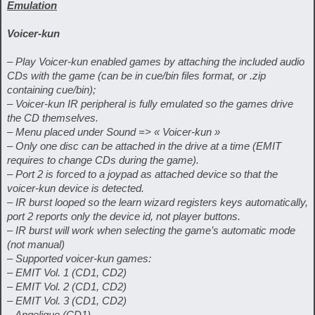
Emulation
Voicer-kun
– Play Voicer-kun enabled games by attaching the included audio
CDs with the game (can be in cue/bin files format, or .zip
containing cue/bin);
– Voicer-kun IR peripheral is fully emulated so the games drive
the CD themselves.
– Menu placed under Sound => « Voicer-kun »
– Only one disc can be attached in the drive at a time (EMIT
requires to change CDs during the game).
– Port 2 is forced to a joypad as attached device so that the
voicer-kun device is detected.
– IR burst looped so the learn wizard registers keys automatically,
port 2 reports only the device id, not player buttons.
– IR burst will work when selecting the game’s automatic mode
(not manual)
– Supported voicer-kun games:
– EMIT Vol. 1 (CD1, CD2)
– EMIT Vol. 2 (CD1, CD2)
– EMIT Vol. 3 (CD1, CD2)
– Angelique (CD1)