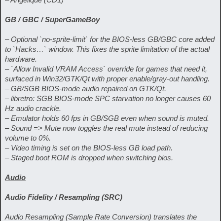
GB / GBC / SuperGameBoy
– Optional `no-sprite-limit` for the BIOS-less GB/GBC core added
to `Hacks…` window. This fixes the sprite limitation of the actual
hardware.
– `Allow Invalid VRAM Access` override for games that need it,
surfaced in Win32/GTK/Qt with proper enable/gray-out handling.
– GB/SGB BIOS-mode audio repaired on GTK/Qt.
– libretro: SGB BIOS-mode SPC starvation no longer causes 60
Hz audio crackle.
– Emulator holds 60 fps in GB/SGB even when sound is muted.
– Sound => Mute now toggles the real mute instead of reducing
volume to 0%.
– Video timing is set on the BIOS-less GB load path.
– Staged boot ROM is dropped when switching bios.
Audio
Audio Fidelity / Resampling (SRC)
Audio Resampling (Sample Rate Conversion) translates the