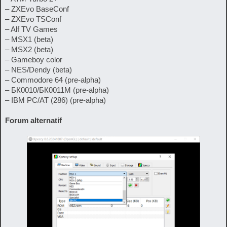
– ZXEvo BaseConf
– ZXEvo TSConf
– Alf TV Games
– MSX1 (beta)
– MSX2 (beta)
– Gameboy color
– NES/Dendy (beta)
– Commodore 64 (pre-alpha)
– БК0010/БК0011M (pre-alpha)
– IBM PC/AT (286) (pre-alpha)
Forum alternatif