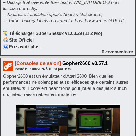
– Dialogs that overwrite their text in WM_INITDIALOG now
localize correctly.
– Japanese translation update (thanks Nekokabu.)
– `Turbo` hotkey labels renamed to `Fast Forward` in GTK UI.
Télécharger SuperSnes9x v1.63.29 (11.2 Mo)
Site Officiel
En savoir plus…
0
commentaire
[Consoles de salon]
Gopher2600 v0.57.1
Posté le
09/08/2026
à
10:38
par Jets
Gopher2600 est un émulateur d’Atari 2600. Bien que les
performances ne soient pas aussi efficaces que certains autres
émulateurs, il convient néanmoins pour jouer à des jeux sur un
ordinateur raisonnablement moderne.