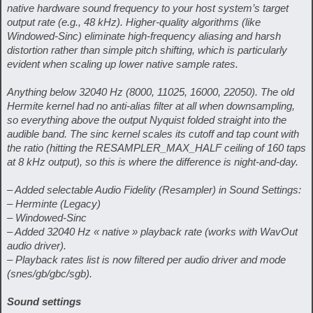
native hardware sound frequency to your host system’s target
output rate (e.g., 48 kHz). Higher-quality algorithms (like
Windowed-Sinc) eliminate high-frequency aliasing and harsh
distortion rather than simple pitch shifting, which is particularly
evident when scaling up lower native sample rates.
Anything below 32040 Hz (8000, 11025, 16000, 22050). The old
Hermite kernel had no anti-alias filter at all when downsampling,
so everything above the output Nyquist folded straight into the
audible band. The sinc kernel scales its cutoff and tap count with
the ratio (hitting the RESAMPLER_MAX_HALF ceiling of 160 taps
at 8 kHz output), so this is where the difference is night-and-day.
– Added selectable Audio Fidelity (Resampler) in Sound Settings:
– Herminte (Legacy)
– Windowed-Sinc
– Added 32040 Hz « native » playback rate (works with WavOut
audio driver).
– Playback rates list is now filtered per audio driver and mode
(snes/gb/gbc/sgb).
Sound settings