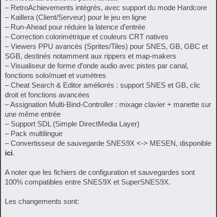
– RetroAchievements intégrés, avec support du mode Hardcore
– Kaillera (Client/Serveur) pour le jeu en ligne
– Run-Ahead pour réduire la latence d’entrée
– Correction colorimétrique et couleurs CRT natives
– Viewers PPU avancés (Sprites/Tiles) pour SNES, GB, GBC et
SGB, destinés notamment aux rippers et map-makers
– Visualiseur de forme d’onde audio avec pistes par canal,
fonctions solo/muet et vumètres
– Cheat Search & Editor améliorés : support SNES et GB, clic
droit et fonctions avancées
– Assignation Multi-Bind-Controller : mixage clavier + manette sur
une même entrée
– Support SDL (Simple DirectMedia Layer)
– Pack multilingue
– Convertisseur de sauvegarde SNES9X <-> MESEN, disponible
ici
.
A noter que les fichiers de configuration et sauvegardes sont
100% compatibles entre SNES9X et SuperSNES9X.
Les changements sont: