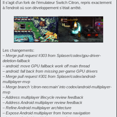
Il s’agit d’un fork de l’émulateur Switch Citron, repris exactement
à l’endroit où son développement s’était arrêté.
Les changements:
– Merge pull request #303 from Splaser/codex/gpu-driver-
deletion-fallback
– android: move GPU fallback work off main thread
– android: fall back from missing per-game GPU drivers
– Merge pull request #301 from Splaser/codex/android-
multiplayer-mvp
– Merge branch ‘citron-neo:main’ into codex/android-multiplayer-
mvp
– Address multiplayer lifecycle review feedback
– Address Android multiplayer review feedback
– Refine Android multiplayer architecture
– Expose Android multiplayer from home navigation