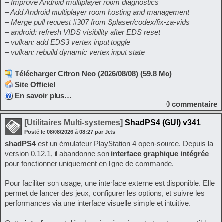
– Improve Android multiplayer room diagnostics
– Add Android multiplayer room hosting and management
– Merge pull request #307 from Splaser/codex/fix-za-vids
– android: refresh VIDS visibility after EDS reset
– vulkan: add EDS3 vertex input toggle
– vulkan: rebuild dynamic vertex input state
Télécharger Citron Neo (2026/08/08) (59.8 Mo)
Site Officiel
En savoir plus…
0
commentaire
[Utilitaires Multi-systemes]
ShadPS4 (GUI) v341
Posté le
08/08/2026
à
08:27
par Jets
shadPS4
est un émulateur PlayStation 4 open-source. Depuis la
version 0.12.1, il abandonne son
interface graphique intégrée
pour fonctionner uniquement en ligne de commande.
Pour faciliter son usage, une interface externe est disponible. Elle
permet de lancer des jeux, configurer les options, et suivre les
performances via une interface visuelle simple et intuitive.