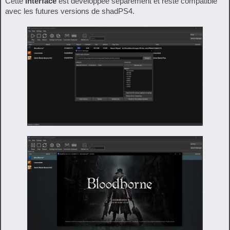
Cette
interface
est développée séparément et reste compatible
avec les futures versions de shadPS4.