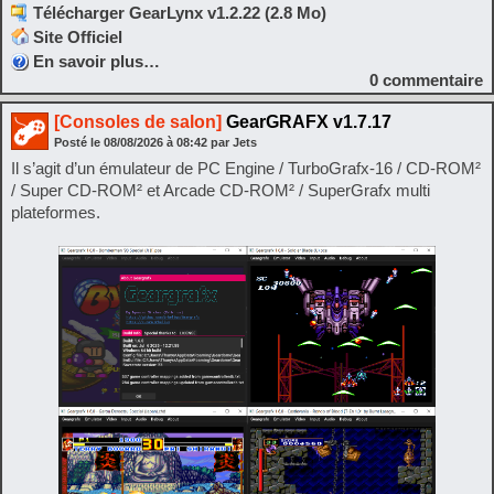
Télécharger GearLynx v1.2.22 (2.8 Mo)
Site Officiel
En savoir plus…
0
commentaire
[Consoles de salon]
GearGRAFX v1.7.17
Posté le
08/08/2026
à
08:42
par Jets
Il s’agit d’un émulateur de PC Engine / TurboGrafx-16 / CD-ROM²
/ Super CD-ROM² et Arcade CD-ROM² / SuperGrafx multi
plateformes.