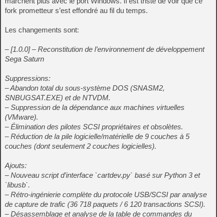
marchent plus avec le port Windows. Il est triste de voir que ce
fork prometteur s’est effondré au fil du temps.
Les changements sont:
– [1.0.0] – Reconstitution de l’environnement de développement
Sega Saturn
Suppressions:
– Abandon total du sous-système DOS (SNASM2,
SNBUGSAT.EXE) et de NTVDM.
– Suppression de la dépendance aux machines virtuelles
(VMware).
– Élimination des pilotes SCSI propriétaires et obsolètes.
– Réduction de la pile logicielle/matérielle de 9 couches à 5
couches (dont seulement 2 couches logicielles).
Ajouts:
– Nouveau script d’interface `cartdev.py` basé sur Python 3 et
`libusb`.
– Rétro-ingénierie complète du protocole USB/SCSI par analyse
de capture de trafic (36 718 paquets / 6 120 transactions SCSI).
– Désassemblage et analyse de la table de commandes du