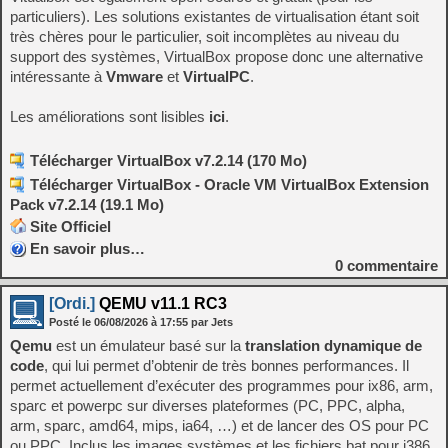
particuliers). Les solutions existantes de virtualisation étant soit
très chères pour le particulier, soit incomplètes au niveau du
support des systèmes, VirtualBox propose donc une alternative
intéressante à
Vmware
et
VirtualPC
.
Les améliorations sont lisibles
ici
.
Télécharger VirtualBox v7.2.14 (170 Mo)
Télécharger VirtualBox - Oracle VM VirtualBox Extension
Pack v7.2.14 (19.1 Mo)
Site Officiel
En savoir plus…
0
commentaire
[Ordi.]
QEMU v11.1 RC3
Posté le
06/08/2026
à
17:55
par Jets
Qemu
est un émulateur basé sur la
translation dynamique de
code
, qui lui permet d’obtenir de très bonnes performances. Il
permet actuellement d’exécuter des programmes pour ix86, arm,
sparc et powerpc sur diverses plateformes (PC, PPC, alpha,
arm, sparc, amd64, mips, ia64, …) et de lancer des OS pour PC
ou PPC. Inclus les images systèmes et les fichiers bat pour i386,