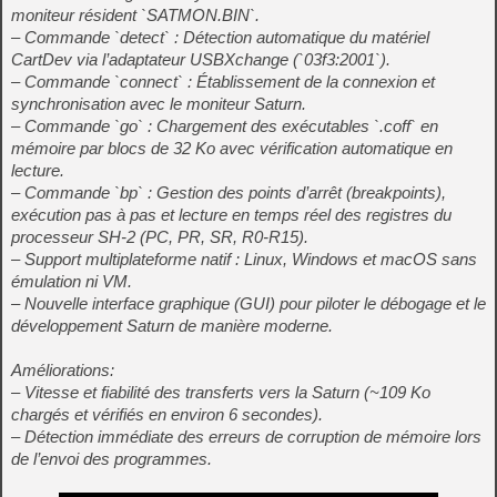
moniteur résident `SATMON.BIN`.
– Commande `detect` : Détection automatique du matériel
CartDev via l’adaptateur USBXchange (`03f3:2001`).
– Commande `connect` : Établissement de la connexion et
synchronisation avec le moniteur Saturn.
– Commande `go` : Chargement des exécutables `.coff` en
mémoire par blocs de 32 Ko avec vérification automatique en
lecture.
– Commande `bp` : Gestion des points d’arrêt (breakpoints),
exécution pas à pas et lecture en temps réel des registres du
processeur SH-2 (PC, PR, SR, R0-R15).
– Support multiplateforme natif : Linux, Windows et macOS sans
émulation ni VM.
– Nouvelle interface graphique (GUI) pour piloter le débogage et le
développement Saturn de manière moderne.
Améliorations:
– Vitesse et fiabilité des transferts vers la Saturn (~109 Ko
chargés et vérifiés en environ 6 secondes).
– Détection immédiate des erreurs de corruption de mémoire lors
de l’envoi des programmes.