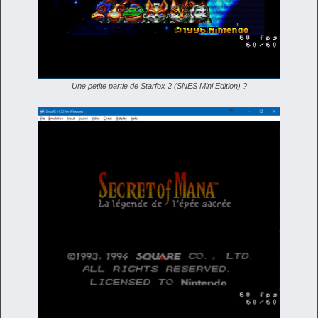
Une petite partie de Starfox 2 (SNES Mini Edition) ?