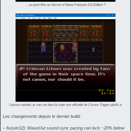
…ou peut-être un Secret of Mana Français iOS Edition ?
Laissez tomber, je vais me faire la suite non officielle de Chrono Trigger plutôt :p
Les changements depuis le dernier build:
– fix(win32): WaveOut sound-sync pacing can lock ~20% below