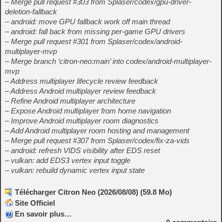
– Merge pull request #303 from Splaser/codex/gpu-driver-
deletion-fallback
– android: move GPU fallback work off main thread
– android: fall back from missing per-game GPU drivers
– Merge pull request #301 from Splaser/codex/android-
multiplayer-mvp
– Merge branch ‘citron-neo:main’ into codex/android-multiplayer-
mvp
– Address multiplayer lifecycle review feedback
– Address Android multiplayer review feedback
– Refine Android multiplayer architecture
– Expose Android multiplayer from home navigation
– Improve Android multiplayer room diagnostics
– Add Android multiplayer room hosting and management
– Merge pull request #307 from Splaser/codex/fix-za-vids
– android: refresh VIDS visibility after EDS reset
– vulkan: add EDS3 vertex input toggle
– vulkan: rebuild dynamic vertex input state
Télécharger Citron Neo (2026/08/08) (59.8 Mo)
Site Officiel
En savoir plus…