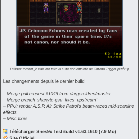
Laissez tomber, je vais me faire la suite non officielle de Chrono Trigger plutôt :p
Les changements depuis le dernier build:
– Merge pull request #1049 from dargereldren/master
– Merge branch ‘shanytc-gsu_fixes_upstream’
– PPU: render A.S.P. Air Strike Patrol’s beam-raced mid-scanline
effects
– Misc fixes
Télécharger Snes9x TestBuild v1.63.1610 (7.9 Mo)
Site Officiel