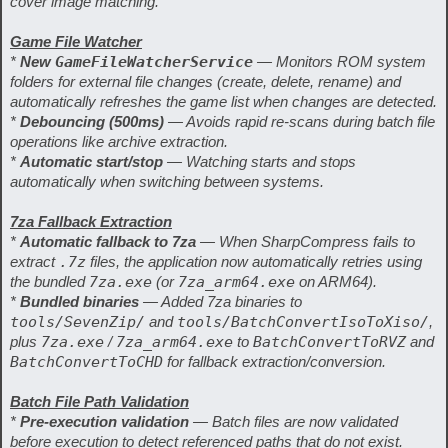
cover image matching.
Game File Watcher
*
New
GameFileWatcherService
— Monitors ROM system
folders for external file changes (create, delete, rename) and
automatically refreshes the game list when changes are detected.
*
Debouncing (500ms)
— Avoids rapid re-scans during batch file
operations like archive extraction.
*
Automatic start/stop
— Watching starts and stops
automatically when switching between systems.
7za Fallback Extraction
*
Automatic fallback to 7za
— When SharpCompress fails to
extract
.7z
files, the application now automatically retries using
the bundled
7za.exe
(or
7za_arm64.exe
on ARM64).
*
Bundled binaries
— Added 7za binaries to
tools/SevenZip/
and
tools/BatchConvertIsoToXiso/
,
plus
7za.exe
/
7za_arm64.exe
to
BatchConvertToRVZ
and
BatchConvertToCHD
for fallback extraction/conversion.
Batch File Path Validation
*
Pre-execution validation
— Batch files are now validated
before execution to detect referenced paths that do not exist.