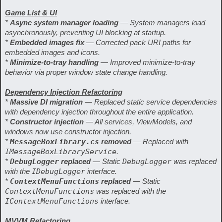
Game List & UI
*
Async system manager loading
— System managers load
asynchronously, preventing UI blocking at startup.
*
Embedded images fix
— Corrected pack URI paths for
embedded images and icons.
*
Minimize-to-tray handling
— Improved minimize-to-tray
behavior via proper window state change handling.
Dependency Injection Refactoring
*
Massive DI migration
— Replaced static service dependencies
with dependency injection throughout the entire application.
*
Constructor injection
— All services, ViewModels, and
windows now use constructor injection.
*
MessageBoxLibrary.cs
removed
— Replaced with
IMessageBoxLibraryService
.
*
DebugLogger
replaced
— Static
DebugLogger
was replaced
with the
IDebugLogger
interface.
*
ContextMenuFunctions
replaced
— Static
ContextMenuFunctions
was replaced with the
IContextMenuFunctions
interface.
MVVM Refactoring