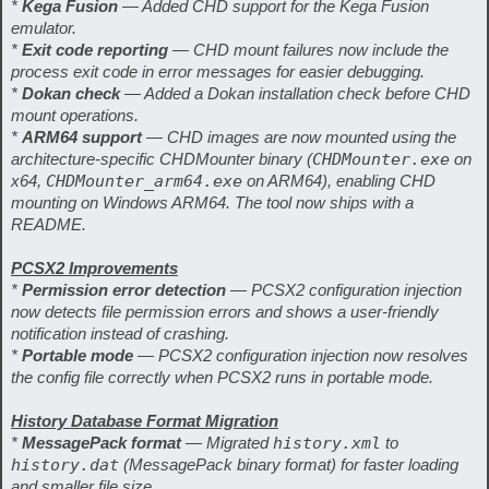
*
Kega Fusion
— Added CHD support for the Kega Fusion
emulator.
*
Exit code reporting
— CHD mount failures now include the
process exit code in error messages for easier debugging.
*
Dokan check
— Added a Dokan installation check before CHD
mount operations.
*
ARM64 support
— CHD images are now mounted using the
architecture-specific CHDMounter binary (
CHDMounter.exe
on
x64,
CHDMounter_arm64.exe
on ARM64), enabling CHD
mounting on Windows ARM64. The tool now ships with a
README.
PCSX2 Improvements
*
Permission error detection
— PCSX2 configuration injection
now detects file permission errors and shows a user-friendly
notification instead of crashing.
*
Portable mode
— PCSX2 configuration injection now resolves
the config file correctly when PCSX2 runs in portable mode.
History Database Format Migration
*
MessagePack format
— Migrated
history.xml
to
history.dat
(MessagePack binary format) for faster loading
and smaller file size.