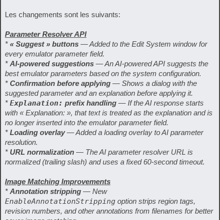
Les changements sont les suivants:
Parameter Resolver API
*
« Suggest » buttons
— Added to the Edit System window for
every emulator parameter field.
*
AI-powered suggestions
— An AI-powered API suggests the
best emulator parameters based on the system configuration.
*
Confirmation before applying
— Shows a dialog with the
suggested parameter and an explanation before applying it.
*
Explanation:
prefix handling
— If the AI response starts
with « Explanation: », that text is treated as the explanation and is
no longer inserted into the emulator parameter field.
*
Loading overlay
— Added a loading overlay to AI parameter
resolution.
*
URL normalization
— The AI parameter resolver URL is
normalized (trailing slash) and uses a fixed 60-second timeout.
Image Matching Improvements
*
Annotation stripping
— New
EnableAnnotationStripping
option strips region tags,
revision numbers, and other annotations from filenames for better