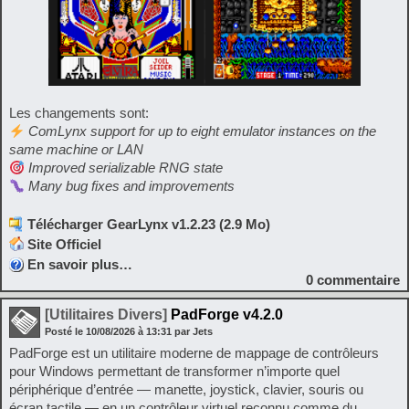
Les changements sont:
ComLynx support for up to eight emulator instances on the
same machine or LAN
Improved serializable RNG state
Many bug fixes and improvements
Télécharger GearLynx v1.2.23 (2.9 Mo)
Site Officiel
En savoir plus…
0
commentaire
[Utilitaires Divers]
PadForge v4.2.0
Posté le
10/08/2026
à
13:31
par Jets
PadForge est un utilitaire moderne de mappage de contrôleurs
pour Windows permettant de transformer n’importe quel
périphérique d’entrée — manette, joystick, clavier, souris ou
écran tactile — en un contrôleur virtuel reconnu comme du