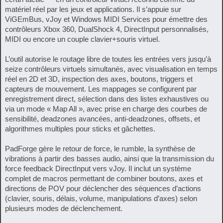
matériel réel par les jeux et applications. Il s’appuie sur
ViGEmBus, vJoy et Windows MIDI Services pour émettre des
contrôleurs Xbox 360, DualShock 4, DirectInput personnalisés,
MIDI ou encore un couple clavier+souris virtuel.
L’outil autorise le routage libre de toutes les entrées vers jusqu’à
seize contrôleurs virtuels simultanés, avec visualisation en temps
réel en 2D et 3D, inspection des axes, boutons, triggers et
capteurs de mouvement. Les mappages se configurent par
enregistrement direct, sélection dans des listes exhaustives ou
via un mode « Map All », avec prise en charge des courbes de
sensibilité, deadzones avancées, anti-deadzones, offsets, et
algorithmes multiples pour sticks et gâchettes.
PadForge gère le retour de force, le rumble, la synthèse de
vibrations à partir des basses audio, ainsi que la transmission du
force feedback DirectInput vers vJoy. Il inclut un système
complet de macros permettant de combiner boutons, axes et
directions de POV pour déclencher des séquences d’actions
(clavier, souris, délais, volume, manipulations d’axes) selon
plusieurs modes de déclenchement.