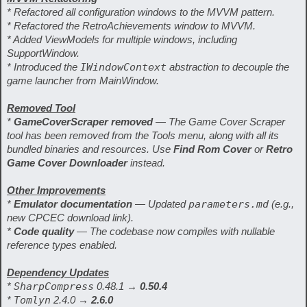
* Refactored all configuration windows to the MVVM pattern.
* Refactored the RetroAchievements window to MVVM.
* Added ViewModels for multiple windows, including
SupportWindow.
* Introduced the
IWindowContext
abstraction to decouple the
game launcher from MainWindow.
Removed Tool
*
GameCoverScraper removed
— The Game Cover Scraper
tool has been removed from the Tools menu, along with all its
bundled binaries and resources. Use
Find Rom Cover
or
Retro
Game Cover Downloader
instead.
Other Improvements
*
Emulator documentation
— Updated
parameters.md
(e.g.,
new CPCEC download link).
*
Code quality
— The codebase now compiles with nullable
reference types enabled.
Dependency Updates
*
SharpCompress
0.48.1 →
0.50.4
*
Tomlyn
2.4.0 →
2.6.0