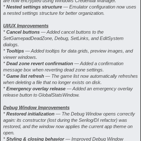
are now encrypted using Windows Credential Manager.
*
Nested settings structure
— Emulator configuration now uses
a nested settings structure for better organization.
UI/UX Improvements
*
Cancel buttons
— Added cancel buttons to the
SetGamepadDeadZone, Debug, SetLinks, and EditSystem
dialogs.
*
Tooltips
— Added tooltips for data grids, preview images, and
viewer windows.
*
Dead zone revert confirmation
— Added a confirmation
message box when reverting dead zone settings.
*
Game list refresh
— The game list now automatically refreshes
when deleting a file that no longer exists on disk.
*
Emergency overlay release
— Added an emergency overlay
release button to GlobalStatsWindow.
Debug Window Improvements
*
Restored initialization
— The Debug Window opens correctly
again: its constructor (lost during the Serilog/DI refactor) was
restored, and the window now applies the current app theme on
open.
*
Styling & closing behavior
— Improved Debug Window