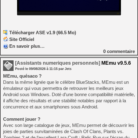
Télécharger ASE v1.9 (66.5 Mo)
Site Officiel
En savoir plus…
0
commentaire
[Assistants numeriques personnels]
MEmu v9.5.6
Posté le
09/08/2026
à
11:15
par Jets
MEmu, quésaco ?
Dans la même lignée que le célèbre BlueStacks, MEmu est un
émulateur qui vous permettra de retrouver les meilleurs jeux
Android sous Windows. Doté d’une bonne compatibilité matérielle,
il affiche des résultats et une stabilité notables par rapport à la
concurrence et aux smartphones sous Android.
Comment jouer ?
Avec son large catalogue de jeux, MEmu permet de découvrir les
joies de parties survitaminées de Clash Of Clans, Plants vs.
Zombies 2 et de l’excellent Lara Croft : Relic Run sur l’écran du