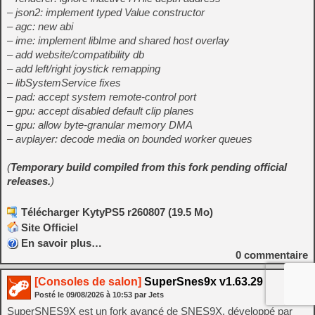
– json2: implement typed Value constructor
– agc: new abi
– ime: implement libIme and shared host overlay
– add website/compatibility db
– add left/right joystick remapping
– libSystemService fixes
– pad: accept system remote-control port
– gpu: accept disabled default clip planes
– gpu: allow byte-granular memory DMA
– avplayer: decode media on bounded worker queues
(
Temporary build compiled from this fork pending official
releases.
)
Télécharger KytyPS5 r260807 (19.5 Mo)
Site Officiel
En savoir plus…
0
commentaire
[Consoles de salon]
SuperSnes9x v1.63.29
Posté le
09/08/2026
à
10:53
par Jets
SuperSNES9X est un fork avancé de SNES9X, développé par