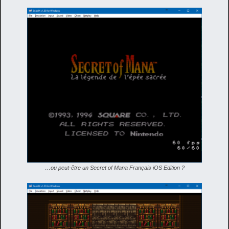
…ou peut-être un Secret of Mana Français iOS Edition ?