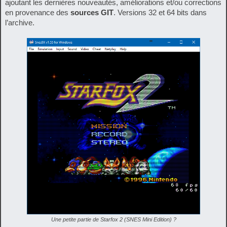
ajoutant les dernières nouveautés, améliorations et/ou corrections
en provenance des
sources GIT
. Versions 32 et 64 bits dans
l’archive.
Une petite partie de Starfox 2 (SNES Mini Edition) ?