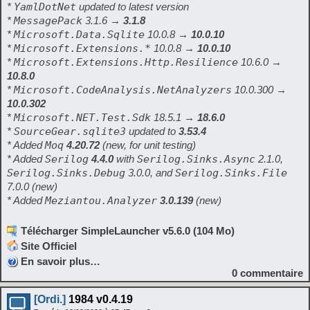
*
YamlDotNet
updated to latest version
*
MessagePack
3.1.6 →
3.1.8
*
Microsoft.Data.Sqlite
10.0.8 →
10.0.10
*
Microsoft.Extensions.*
10.0.8 →
10.0.10
*
Microsoft.Extensions.Http.Resilience
10.6.0 →
10.8.0
*
Microsoft.CodeAnalysis.NetAnalyzers
10.0.300 →
10.0.302
*
Microsoft.NET.Test.Sdk
18.5.1 →
18.6.0
*
SourceGear.sqlite3
updated to
3.53.4
* Added
Moq
4.20.72
(new, for unit testing)
* Added
Serilog
4.4.0
with
Serilog.Sinks.Async
2.1.0,
Serilog.Sinks.Debug
3.0.0, and
Serilog.Sinks.File
7.0.0
(new)
* Added
Meziantou.Analyzer
3.0.139
(new)
Télécharger SimpleLauncher v5.6.0 (104 Mo)
Site Officiel
En savoir plus…
0
commentaire
[Ordi.]
1984 v0.4.19