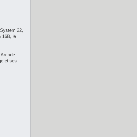
 System 22,
 16B, le
yArcade
ge et ses