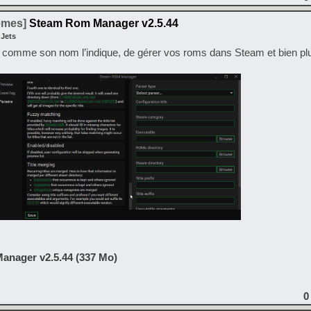
temes]
Steam Rom Manager v2.5.44
 Jets
mme son nom l’indique, de gérer vos roms dans Steam et bien plu
anager v2.5.44 (337 Mo)
0