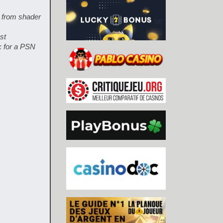
s from shader
st
k for a PSN