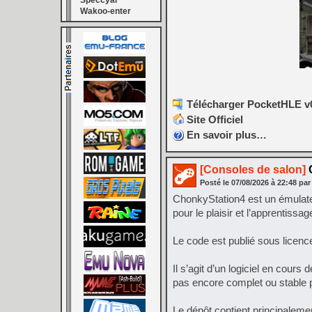
Speccyal
Wakoo-enter
Télécharger PocketHLE v0
Site Officiel
En savoir plus…
[Consoles de salon]
C
Posté le
07/08/2026
à
22:48
par
ChonkyStation4 est un émulate
pour le plaisir et l’apprentissa
Le code est publié sous licenc
Il s’agit d’un logiciel en cou
pas encore complet ou stable po
Le dépôt contient principaleme