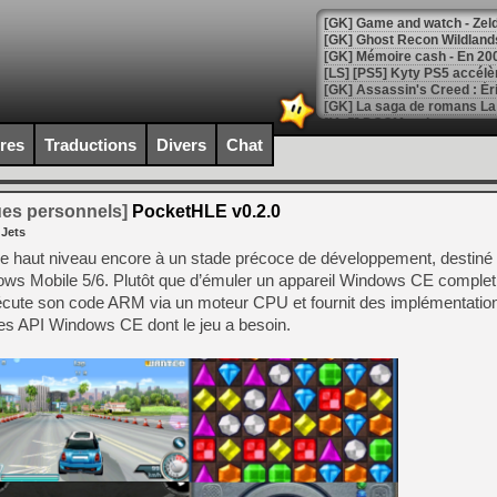
[Mo5] DOOM arrive en cart
[GK] Bethesda fête les 30 
ires
Traductions
Divers
Chat
[GK] Roblox : l'action en B
[GK] Agenda - GeForce NOW
ues personnels]
PocketHLE v0.2.0
 Jets
[GK] Devolver Digital en a 
 haut niveau encore à un stade précoce de développement, destiné 
[LS] [PS5] ps5-y2jb-autolo
s Mobile 5/6. Plutôt que d’émuler un appareil Windows CE complet,
exécute son code ARM via un moteur CPU et fournit des implémentation
[GK] Pourquoi Marvel Tokon 
s API Windows CE dont le jeu a besoin.
[GK] Test : Restory : Chill
[GK] GTA 6 : Rockstar Games
[GK] Hot Wheels Infinite Rus
[GK] Mémoire cash - Secret 
[GK] Résultats Nintendo : 
[GK] Déjà des dégraissage
[Mo5] Brickboy cherche à r
[GK] Minecraft et ses « Gra