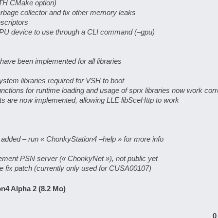
 CMake option)
rbage collector and fix other memory leaks
scriptors
PU device to use through a CLI command (–gpu)
ave been implemented for all libraries
stem libraries required for VSH to boot
ctions for runtime loading and usage of sprx libraries now work corr
 are now implemented, allowing LLE libSceHttp to work
added – run « ChonkyStation4 –help » for more info
ement PSN server (« ChonkyNet »), not public yet
e fix patch (currently only used for CUSA00107)
n4 Alpha 2 (8.2 Mo)
0