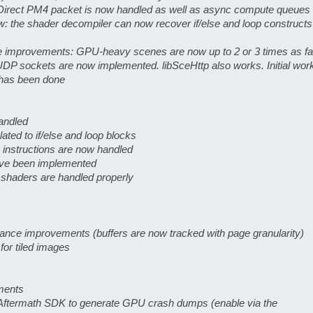
irect PM4 packet is now handled as well as async compute queues
ow: the shader decompiler can now recover if/else and loop construct
e improvements: GPU-heavy scenes are now up to 2 or 3 times as fa
DP sockets are now implemented. libSceHttp also works. Initial wor
 has been done
andled
lated to if/else and loop blocks
instructions are now handled
have been implemented
 shaders are handled properly
mance improvements (buffers are now tracked with page granularity)
or tiled images
ments
 Aftermath SDK to generate GPU crash dumps (enable via the