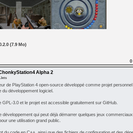
[GK] Beast of Reincarnation
[GK] Ubisoft : fin de parti
[GK] Mémoire cash - Metroid
[GK] Dan Houser (GTA) défe
[GK] Comment EA Sports FC
[GK] Crimson Moon : un Dark
[GK] Isle of Reveries : le j
[GK] Moonlighter 2 : The En
[GK] Capcom relance Monste
.2.0 (7.9 Mo)
[Mo5] Deux inédits du Virtu
0
[GK] Le beat'em up The Walk
honkyStation4 Alpha 2
[GK] Endless Legend 2 : enf
 Jets
ur de PlayStation 4 open‑source développé comme projet personnel 
ge du développement logiciel.
[LS] [PS5] Premiers signes 
e GPL‑3.0 et le projet est accessible gratuitement sur GitHub.
rs de développement qui peut déjà démarrer quelques jeux commerciaux, 
ur une utilisation grand public.
nt du code en C++, ainsi que des fichiers de configuration et des dé