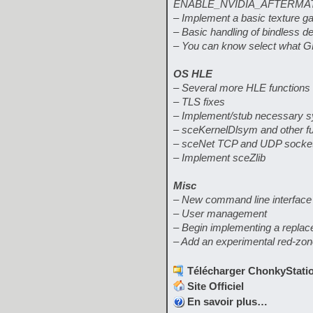
ENABLE_NVIDIA_AFTERMATH
– Implement a basic texture ga
– Basic handling of bindless de
– You can know select what G
OS HLE
– Several more HLE functions h
– TLS fixes
– Implement/stub necessary sy
– sceKernelDlsym and other fun
– sceNet TCP and UDP sockets
– Implement sceZlib
Misc
– New command line interface 
– User management
– Begin implementing a replac
– Add an experimental red-zon
Télécharger ChonkyStatio
Site Officiel
En savoir plus…