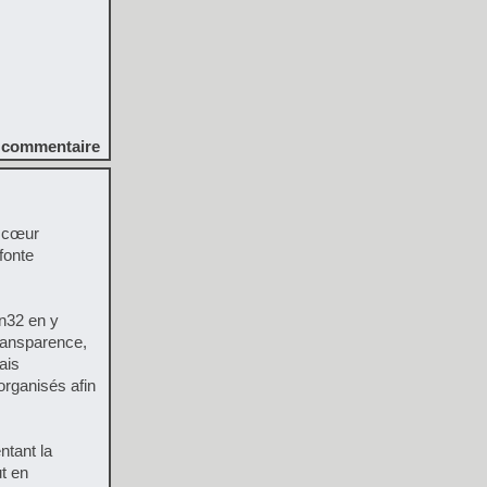
commentaire
e cœur
fonte
in32 en y
transparence,
ais
organisés afin
ntant la
t en