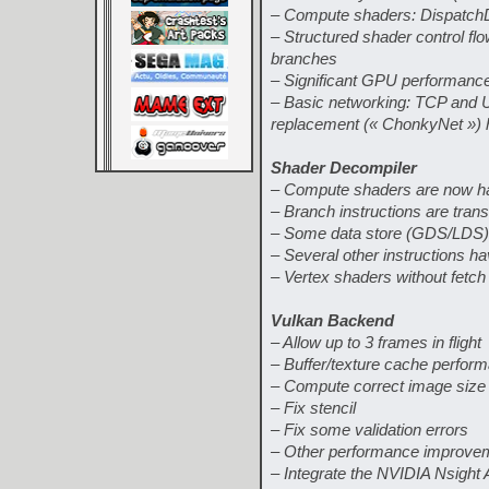
– Compute shaders: DispatchD
– Structured shader control fl
branches
– Significant GPU performanc
– Basic networking: TCP and U
replacement (« ChonkyNet »)
Shader Decompiler
– Compute shaders are now h
– Branch instructions are trans
– Some data store (GDS/LDS) 
– Several other instructions 
– Vertex shaders without fetch
Vulkan Backend
– Allow up to 3 frames in flight
– Buffer/texture cache perfor
– Compute correct image size f
– Fix stencil
– Fix some validation errors
– Other performance improve
– Integrate the NVIDIA Nsight