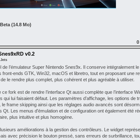
Beta (14.8 Mo)
0
Snes9xRD v0.2
 Jets
l de l’émulateur Super Nintendo Snes9x. Il conserve intégralement l
les front-ends GTK, Win32, macOS et libretro, tout en proposant une re
de le rendre plus complet, plus cohérent et plus agréable à utiliser.
e ce fork est de rendre l’interface Qt aussi complète que l’interface W
és qui lui faisaient défaut. Les paramètres d’affichage, les options de 
els, le frame skipping ainsi que les réglages audio avancés sont désorm
 Qt. Les menus d’émulation et de configuration ont également été ré
laire, plus intuitive et plus homogène.
sieurs améliorations à la gestion des contrôleurs. Le widget représe
s avec précision le bouton pressé, sans erreurs de surbrillance, tou