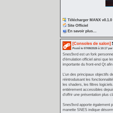
Télécharger MANX v0.1.0 
Site Officiel
En savoir plus…
[Consoles de salon]
Posté le
07/08/2026
à
10:17
par
Snes9xrd est un fork personne
d’émulation officiel ainsi que 
importante du front-end Qt afin 
L’un des principaux objectifs d
réintroduisant les fonctionnalit
les shaders, les filtres logici
entièrement accessibles depuis
d’offrir une présentation plus c
Snes9xrd apporte également plu
manette SNES indique désormai