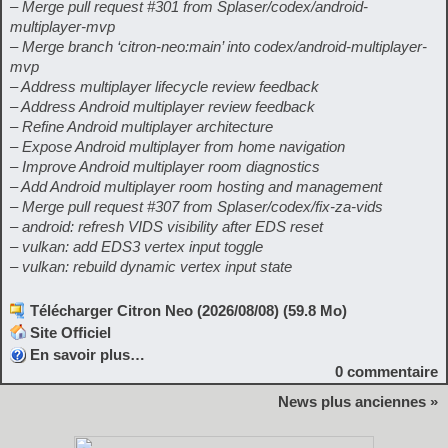
– Merge pull request #301 from Splaser/codex/android-
multiplayer-mvp
– Merge branch ‘citron-neo:main’ into codex/android-multiplayer-
mvp
– Address multiplayer lifecycle review feedback
– Address Android multiplayer review feedback
– Refine Android multiplayer architecture
– Expose Android multiplayer from home navigation
– Improve Android multiplayer room diagnostics
– Add Android multiplayer room hosting and management
– Merge pull request #307 from Splaser/codex/fix-za-vids
– android: refresh VIDS visibility after EDS reset
– vulkan: add EDS3 vertex input toggle
– vulkan: rebuild dynamic vertex input state
Télécharger Citron Neo (2026/08/08) (59.8 Mo)
Site Officiel
En savoir plus…
0
commentaire
News plus anciennes »