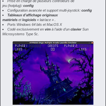
Prise en charge de plusieurs
contrôleurs de
jeu
(
hotplug
):
config
Configuration avancée et support multi-joystick:
config
Tableaux d’affichage originaux
matériels
et
logiciels
« lair/ace » .
Ports Windows 64 bits et MacOS X
Codé exclusivement en
vim
à l’aide d’un
clavier
Sun
Microsystems Type 5c.