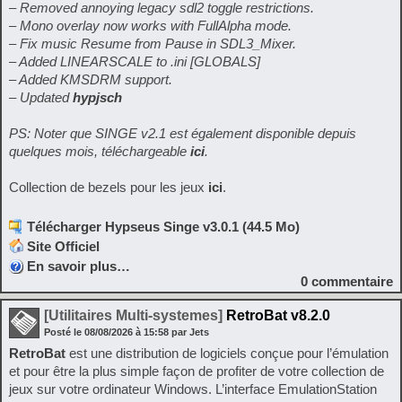
– Removed annoying legacy sdl2 toggle restrictions.
– Mono overlay now works with FullAlpha mode.
– Fix music Resume from Pause in SDL3_Mixer.
– Added LINEARSCALE to .ini [GLOBALS]
– Added KMSDRM support.
– Updated
hypjsch
PS: Noter que SINGE v2.1 est également disponible depuis
quelques mois, téléchargeable
ici
.
Collection de bezels pour les jeux
ici
.
Télécharger Hypseus Singe v3.0.1 (44.5 Mo)
Site Officiel
En savoir plus…
0
commentaire
[Utilitaires Multi-systemes]
RetroBat v8.2.0
Posté le
08/08/2026
à
15:58
par Jets
RetroBat
est une distribution de logiciels conçue pour l’émulation
et pour être la plus simple façon de profiter de votre collection de
jeux sur votre ordinateur Windows. L’interface EmulationStation