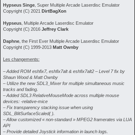
Hypseus Singe
, Super Multiple Arcade Laserdisc Emulator
Copyright (C) 2021
DirtBagXon
Hypseus
, Multiple Arcade Laserdisc Emulator
Copyright (C) 2016
Jeffrey Clark
Daphne
, the First Ever Multiple Arcade Laserdisc Emulator
Copyright (C) 1999-2013
Matt Ownby
Les changements:
– Added ROM eshfix7, eshfix7alt & eshfix7alt2 – Level 7 fix by
Shaun Wood & Matt Ownby
– Utilize the new SDL3_Mixer for multiple simultaneous music
tracks and fading.
– Added SDL3 RelativeMouseMode across multiple mouse
devices: -relative-mice
– Fix transparency stacking issue when using
SDL_BlitSurfaceScaled( ).
– Allow customized « non-standard » MPEG2 framerates via LUA
API
– Provide detailed Joystick information in launch logs.