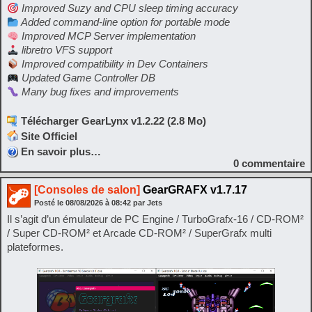
Improved Suzy and CPU sleep timing accuracy
Added command-line option for portable mode
Improved MCP Server implementation
libretro VFS support
Improved compatibility in Dev Containers
Updated Game Controller DB
Many bug fixes and improvements
Télécharger GearLynx v1.2.22 (2.8 Mo)
Site Officiel
En savoir plus…
0
commentaire
[Consoles de salon]
GearGRAFX v1.7.17
Posté le
08/08/2026
à
08:42
par Jets
Il s’agit d’un émulateur de PC Engine / TurboGrafx-16 / CD-ROM²
/ Super CD-ROM² et Arcade CD-ROM² / SuperGrafx multi
plateformes.