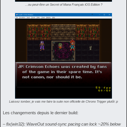
…ou peut-être un Secret of Mana Français iOS Edition ?
Laissez tomber, je vais me faire la suite non officielle de Chrono Trigger plutôt :p
Les changements depuis le dernier build:
– fix(win32): WaveOut sound-sync pacing can lock ~20% below