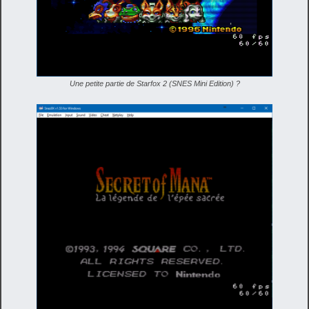
Une petite partie de Starfox 2 (SNES Mini Edition) ?