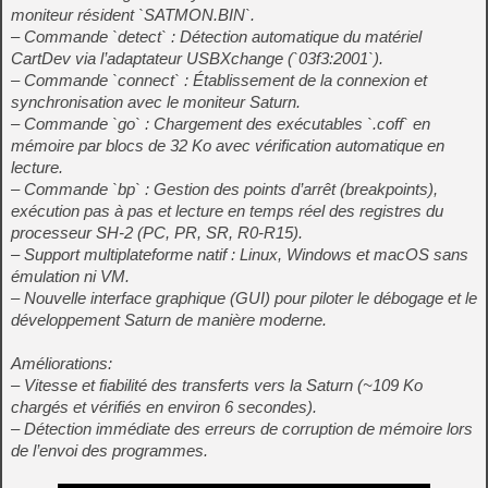
moniteur résident `SATMON.BIN`.
– Commande `detect` : Détection automatique du matériel
CartDev via l’adaptateur USBXchange (`03f3:2001`).
– Commande `connect` : Établissement de la connexion et
synchronisation avec le moniteur Saturn.
– Commande `go` : Chargement des exécutables `.coff` en
mémoire par blocs de 32 Ko avec vérification automatique en
lecture.
– Commande `bp` : Gestion des points d’arrêt (breakpoints),
exécution pas à pas et lecture en temps réel des registres du
processeur SH-2 (PC, PR, SR, R0-R15).
– Support multiplateforme natif : Linux, Windows et macOS sans
émulation ni VM.
– Nouvelle interface graphique (GUI) pour piloter le débogage et le
développement Saturn de manière moderne.
Améliorations:
– Vitesse et fiabilité des transferts vers la Saturn (~109 Ko
chargés et vérifiés en environ 6 secondes).
– Détection immédiate des erreurs de corruption de mémoire lors
de l’envoi des programmes.