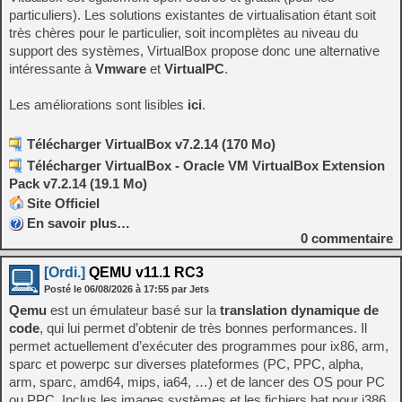
particuliers). Les solutions existantes de virtualisation étant soit
très chères pour le particulier, soit incomplètes au niveau du
support des systèmes, VirtualBox propose donc une alternative
intéressante à
Vmware
et
VirtualPC
.
Les améliorations sont lisibles
ici
.
Télécharger VirtualBox v7.2.14 (170 Mo)
Télécharger VirtualBox - Oracle VM VirtualBox Extension
Pack v7.2.14 (19.1 Mo)
Site Officiel
En savoir plus…
0
commentaire
[Ordi.]
QEMU v11.1 RC3
Posté le
06/08/2026
à
17:55
par Jets
Qemu
est un émulateur basé sur la
translation dynamique de
code
, qui lui permet d’obtenir de très bonnes performances. Il
permet actuellement d’exécuter des programmes pour ix86, arm,
sparc et powerpc sur diverses plateformes (PC, PPC, alpha,
arm, sparc, amd64, mips, ia64, …) et de lancer des OS pour PC
ou PPC. Inclus les images systèmes et les fichiers bat pour i386,