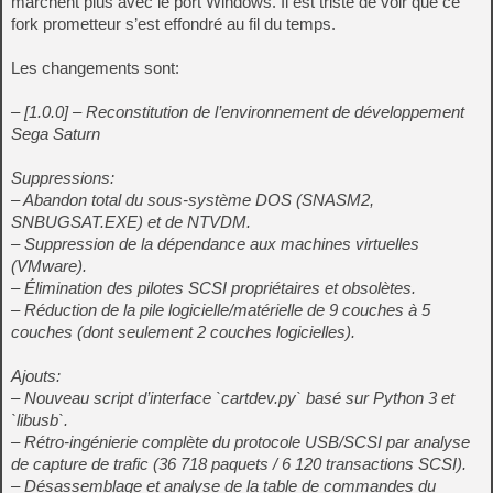
marchent plus avec le port Windows. Il est triste de voir que ce
fork prometteur s’est effondré au fil du temps.
Les changements sont:
– [1.0.0] – Reconstitution de l’environnement de développement
Sega Saturn
Suppressions:
– Abandon total du sous-système DOS (SNASM2,
SNBUGSAT.EXE) et de NTVDM.
– Suppression de la dépendance aux machines virtuelles
(VMware).
– Élimination des pilotes SCSI propriétaires et obsolètes.
– Réduction de la pile logicielle/matérielle de 9 couches à 5
couches (dont seulement 2 couches logicielles).
Ajouts:
– Nouveau script d’interface `cartdev.py` basé sur Python 3 et
`libusb`.
– Rétro-ingénierie complète du protocole USB/SCSI par analyse
de capture de trafic (36 718 paquets / 6 120 transactions SCSI).
– Désassemblage et analyse de la table de commandes du