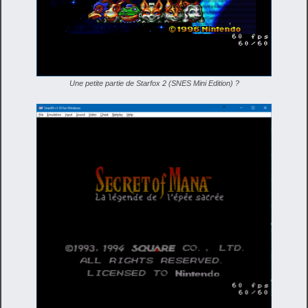
Une petite partie de Starfox 2 (SNES Mini Edition) ?