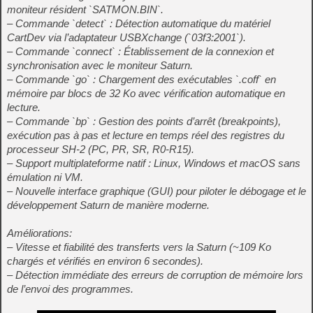
moniteur résident `SATMON.BIN`.
– Commande `detect` : Détection automatique du matériel
CartDev via l’adaptateur USBXchange (`03f3:2001`).
– Commande `connect` : Établissement de la connexion et
synchronisation avec le moniteur Saturn.
– Commande `go` : Chargement des exécutables `.coff` en
mémoire par blocs de 32 Ko avec vérification automatique en
lecture.
– Commande `bp` : Gestion des points d’arrêt (breakpoints),
exécution pas à pas et lecture en temps réel des registres du
processeur SH-2 (PC, PR, SR, R0-R15).
– Support multiplateforme natif : Linux, Windows et macOS sans
émulation ni VM.
– Nouvelle interface graphique (GUI) pour piloter le débogage et le
développement Saturn de manière moderne.
Améliorations:
– Vitesse et fiabilité des transferts vers la Saturn (~109 Ko
chargés et vérifiés en environ 6 secondes).
– Détection immédiate des erreurs de corruption de mémoire lors
de l’envoi des programmes.