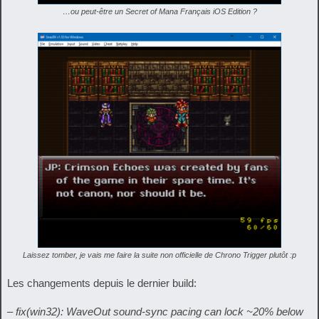
…ou peut-être un Secret of Mana Français iOS Edition ?
Laissez tomber, je vais me faire la suite non officielle de Chrono Trigger plutôt :p
Les changements depuis le dernier build:
– fix(win32): WaveOut sound-sync pacing can lock ~20% below