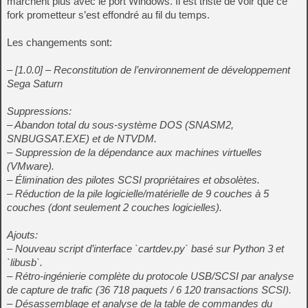
marchent plus avec le port Windows. Il est triste de voir que ce
fork prometteur s’est effondré au fil du temps.
Les changements sont:
– [1.0.0] – Reconstitution de l’environnement de développement
Sega Saturn
Suppressions:
– Abandon total du sous-système DOS (SNASM2,
SNBUGSAT.EXE) et de NTVDM.
– Suppression de la dépendance aux machines virtuelles
(VMware).
– Élimination des pilotes SCSI propriétaires et obsolètes.
– Réduction de la pile logicielle/matérielle de 9 couches à 5
couches (dont seulement 2 couches logicielles).
Ajouts:
– Nouveau script d’interface `cartdev.py` basé sur Python 3 et
`libusb`.
– Rétro-ingénierie complète du protocole USB/SCSI par analyse
de capture de trafic (36 718 paquets / 6 120 transactions SCSI).
– Désassemblage et analyse de la table de commandes du