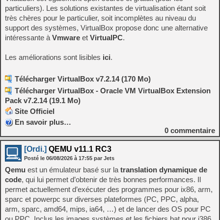
particuliers). Les solutions existantes de virtualisation étant soit
très chères pour le particulier, soit incomplètes au niveau du
support des systèmes, VirtualBox propose donc une alternative
intéressante à
Vmware
et
VirtualPC
.
Les améliorations sont lisibles
ici
.
Télécharger VirtualBox v7.2.14 (170 Mo)
Télécharger VirtualBox - Oracle VM VirtualBox Extension
Pack v7.2.14 (19.1 Mo)
Site Officiel
En savoir plus…
0
commentaire
[Ordi.]
QEMU v11.1 RC3
Posté le
06/08/2026
à
17:55
par Jets
Qemu
est un émulateur basé sur la
translation dynamique de
code
, qui lui permet d’obtenir de très bonnes performances. Il
permet actuellement d’exécuter des programmes pour ix86, arm,
sparc et powerpc sur diverses plateformes (PC, PPC, alpha,
arm, sparc, amd64, mips, ia64, …) et de lancer des OS pour PC
ou PPC. Inclus les images systèmes et les fichiers bat pour i386,