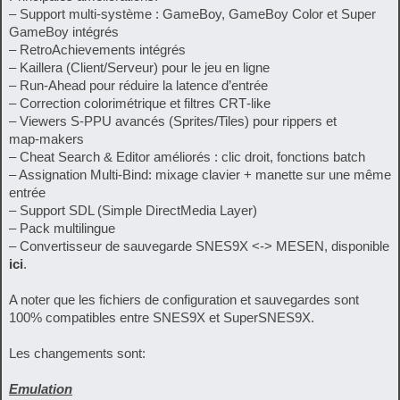
– Support multi-système : GameBoy, GameBoy Color et Super
GameBoy intégrés
– RetroAchievements intégrés
– Kaillera (Client/Serveur) pour le jeu en ligne
– Run‑Ahead pour réduire la latence d’entrée
– Correction colorimétrique et filtres CRT‑like
– Viewers S-PPU avancés (Sprites/Tiles) pour rippers et
map‑makers
– Cheat Search & Editor améliorés : clic droit, fonctions batch
– Assignation Multi-Bind: mixage clavier + manette sur une même
entrée
– Support SDL (Simple DirectMedia Layer)
– Pack multilingue
– Convertisseur de sauvegarde SNES9X <-> MESEN, disponible
ici
.
A noter que les fichiers de configuration et sauvegardes sont
100% compatibles entre SNES9X et SuperSNES9X.
Les changements sont:
Emulation