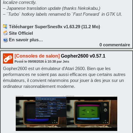
localize correctly.
– Japanese translation update (thanks Nekokabu.)
– `Turbo` hotkey labels renamed to `Fast Forward` in GTK UI.
Télécharger SuperSnes9x v1.63.29 (11.2 Mo)
Site Officiel
En savoir plus…
0
commentaire
[Consoles de salon]
Gopher2600 v0.57.1
Posté le
09/08/2026
à
10:38
par Jets
Gopher2600 est un émulateur d’Atari 2600. Bien que les
performances ne soient pas aussi efficaces que certains autres
émulateurs, il convient néanmoins pour jouer à des jeux sur un
ordinateur raisonnablement moderne.