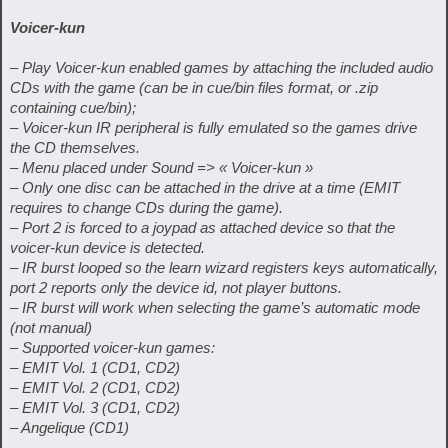
Voicer-kun
– Play Voicer-kun enabled games by attaching the included audio
CDs with the game (can be in cue/bin files format, or .zip
containing cue/bin);
– Voicer-kun IR peripheral is fully emulated so the games drive
the CD themselves.
– Menu placed under Sound => « Voicer-kun »
– Only one disc can be attached in the drive at a time (EMIT
requires to change CDs during the game).
– Port 2 is forced to a joypad as attached device so that the
voicer-kun device is detected.
– IR burst looped so the learn wizard registers keys automatically,
port 2 reports only the device id, not player buttons.
– IR burst will work when selecting the game’s automatic mode
(not manual)
– Supported voicer-kun games:
– EMIT Vol. 1 (CD1, CD2)
– EMIT Vol. 2 (CD1, CD2)
– EMIT Vol. 3 (CD1, CD2)
– Angelique (CD1)