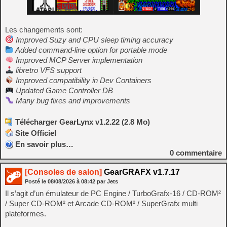
Les changements sont:
Improved Suzy and CPU sleep timing accuracy
Added command-line option for portable mode
Improved MCP Server implementation
libretro VFS support
Improved compatibility in Dev Containers
Updated Game Controller DB
Many bug fixes and improvements
Télécharger GearLynx v1.2.22 (2.8 Mo)
Site Officiel
En savoir plus…
0
commentaire
[Consoles de salon]
GearGRAFX v1.7.17
Posté le
08/08/2026
à
08:42
par Jets
Il s’agit d’un émulateur de PC Engine / TurboGrafx-16 / CD-ROM²
/ Super CD-ROM² et Arcade CD-ROM² / SuperGrafx multi
plateformes.