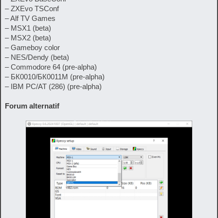
– ZXEvo TSConf
– Alf TV Games
– MSX1 (beta)
– MSX2 (beta)
– Gameboy color
– NES/Dendy (beta)
– Commodore 64 (pre-alpha)
– БК0010/БК0011M (pre-alpha)
– IBM PC/AT (286) (pre-alpha)
Forum alternatif