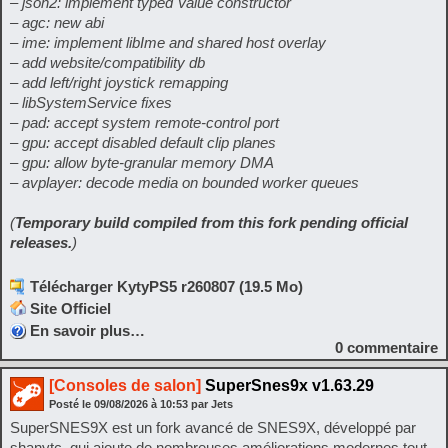
– json2: implement typed Value constructor
– agc: new abi
– ime: implement libIme and shared host overlay
– add website/compatibility db
– add left/right joystick remapping
– libSystemService fixes
– pad: accept system remote-control port
– gpu: accept disabled default clip planes
– gpu: allow byte-granular memory DMA
– avplayer: decode media on bounded worker queues
(
Temporary build compiled from this fork pending official
releases.
)
Télécharger KytyPS5 r260807 (19.5 Mo)
Site Officiel
En savoir plus…
0
commentaire
[Consoles de salon]
SuperSnes9x v1.63.29
Posté le
09/08/2026
à
10:53
par Jets
SuperSNES9X est un fork avancé de SNES9X, développé par
shanytc, qui ajoute de nombreuses améliorations modernes tout