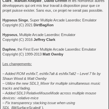
Clark
,
Manuel Alfayate
,
David Griffith
et les nombreux autres
développeurs qui ont mis leur travail à disposition pour que ce
projet puisse exister. Sans eux, ce projet ne serait pas possible.
Hypseus Singe
, Super Multiple Arcade Laserdisc Emulator
Copyright (C) 2021
DirtBagXon
Hypseus
, Multiple Arcade Laserdisc Emulator
Copyright (C) 2016
Jeffrey Clark
Daphne
, the First Ever Multiple Arcade Laserdisc Emulator
Copyright (C) 1999-2013
Matt Ownby
Les changements:
– Added ROM eshfix7, eshfix7alt & eshfix7alt2 – Level 7 fix by
Shaun Wood & Matt Ownby
– Utilize the new SDL3_Mixer for multiple simultaneous music
tracks and fading.
– Added SDL3 RelativeMouseMode across multiple mouse
devices: -relative-mice
– Fix transparency stacking issue when using
SDL_BlitSurfaceScaled( ).