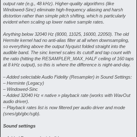
output rate (e.g., 48 kHz). Higher-quality algorithms (like
Windowed-Sinc) eliminate high-frequency aliasing and harsh
distortion rather than simple pitch shifting, which is particularly
evident when scaling up lower native sample rates.
Anything below 32040 Hz (8000, 11025, 16000, 22050). The old
Hermite kernel had no anti-alias filter at all when downsampling,
so everything above the output Nyquist folded straight into the
audible band. The sinc kernel scales its cutoff and tap count with
the ratio (hitting the RESAMPLER_MAX_HALF ceiling of 160 taps
at 8 kHz output), so this is where the difference is night-and-day.
– Added selectable Audio Fidelity (Resampler) in Sound Settings:
– Herminte (Legacy)
– Windowed-Sinc
– Added 32040 Hz « native » playback rate (works with WavOut
audio driver).
– Playback rates list is now filtered per audio driver and mode
(snes/gb/gbc/sgb).
Sound settings