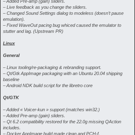
– Added Pre-amp (gain) sliders.
– Live feedback as you change the sliders.
– Changed Sound Settings dialog to modeless (doesn’t pause
emulation).
– Fixed WaveOut pacing bug whiced caused the emulator to
stutter and lag. (Upstream PR)
Linux
General
– Linux tooling/re-packaging & rebranding support.
– Qt/Gtk AppImage packaging with an Ubuntu 20.04 shipping
baseline
– Android NDK build script for the libretro core
Qt/GTK
– Added « Voicer-kun » support (matches win32.)
– Added Pre-amp (gain) sliders.
– Qt 6.2 compatibility restored for the 22.0g missing QAction
includes.
– Docker AppImage build made clean and PCH-f.