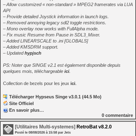
– Allow customized « non-standard » MPEG2 framerates via LUA
API
– Provide detailed Joystick information in launch logs.
– Removed annoying legacy sdl2 toggle restrictions.
– Mono overlay now works with FullAlpha mode.
– Fix music Resume from Pause in SDL3_Mixer.
– Added LINEARSCALE to .ini [GLOBALS]
– Added KMSDRM support.
– Updated
hypjsch
PS: Noter que SINGE v2.1 est également disponible depuis
quelques mois, téléchargeable
ici
.
Collection de bezels pour les jeux
ici
.
Télécharger Hypseus Singe v3.0.1 (44.5 Mo)
Site Officiel
En savoir plus…
0
commentaire
[Utilitaires Multi-systemes]
RetroBat v8.2.0
Posté le
08/08/2026
à
15:58
par Jets