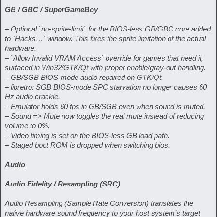
GB / GBC / SuperGameBoy
– Optional `no-sprite-limit` for the BIOS-less GB/GBC core added
to `Hacks…` window. This fixes the sprite limitation of the actual
hardware.
– `Allow Invalid VRAM Access` override for games that need it,
surfaced in Win32/GTK/Qt with proper enable/gray-out handling.
– GB/SGB BIOS-mode audio repaired on GTK/Qt.
– libretro: SGB BIOS-mode SPC starvation no longer causes 60
Hz audio crackle.
– Emulator holds 60 fps in GB/SGB even when sound is muted.
– Sound => Mute now toggles the real mute instead of reducing
volume to 0%.
– Video timing is set on the BIOS-less GB load path.
– Staged boot ROM is dropped when switching bios.
Audio
Audio Fidelity / Resampling (SRC)
Audio Resampling (Sample Rate Conversion) translates the
native hardware sound frequency to your host system’s target