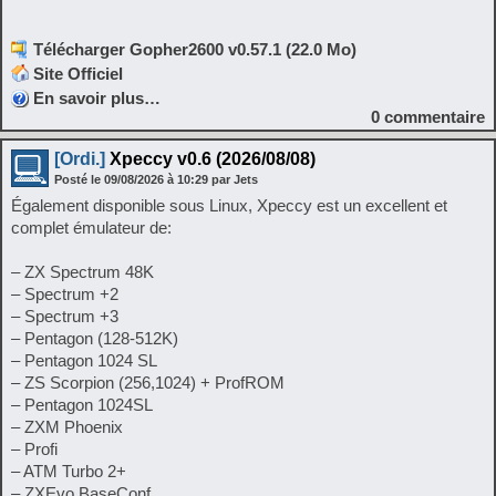
Télécharger Gopher2600 v0.57.1 (22.0 Mo)
Site Officiel
En savoir plus…
0
commentaire
[Ordi.]
Xpeccy v0.6 (2026/08/08)
Posté le
09/08/2026
à
10:29
par Jets
Également disponible sous Linux, Xpeccy est un excellent et
complet émulateur de:
– ZX Spectrum 48K
– Spectrum +2
– Spectrum +3
– Pentagon (128-512K)
– Pentagon 1024 SL
– ZS Scorpion (256,1024) + ProfROM
– Pentagon 1024SL
– ZXM Phoenix
– Profi
– ATM Turbo 2+
– ZXEvo BaseConf