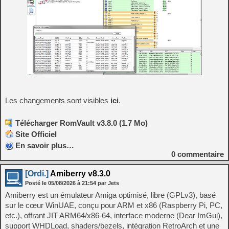
Les changements sont visibles
ici
.
Télécharger RomVault v3.8.0 (1.7 Mo)
Site Officiel
En savoir plus…
0
commentaire
[Ordi.]
Amiberry v8.3.0
Posté le
05/08/2026
à
21:54
par Jets
Amiberry est un émulateur Amiga optimisé, libre (GPLv3), basé
sur le cœur WinUAE, conçu pour ARM et x86 (Raspberry Pi, PC,
etc.), offrant JIT ARM64/x86-64, interface moderne (Dear ImGui),
support WHDLoad, shaders/bezels, intégration RetroArch et une