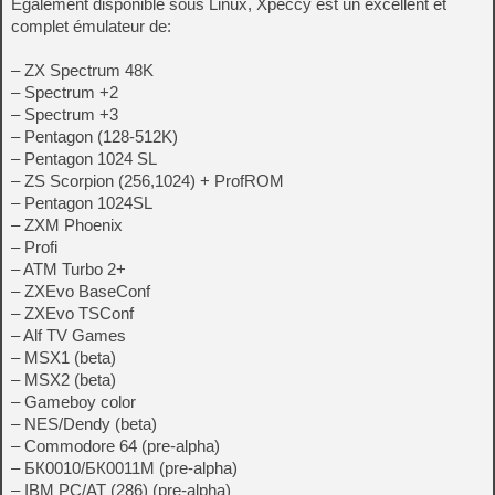
Également disponible sous Linux, Xpeccy est un excellent et
complet émulateur de:
– ZX Spectrum 48K
– Spectrum +2
– Spectrum +3
– Pentagon (128-512K)
– Pentagon 1024 SL
– ZS Scorpion (256,1024) + ProfROM
– Pentagon 1024SL
– ZXM Phoenix
– Profi
– ATM Turbo 2+
– ZXEvo BaseConf
– ZXEvo TSConf
– Alf TV Games
– MSX1 (beta)
– MSX2 (beta)
– Gameboy color
– NES/Dendy (beta)
– Commodore 64 (pre-alpha)
– БК0010/БК0011M (pre-alpha)
– IBM PC/AT (286) (pre-alpha)