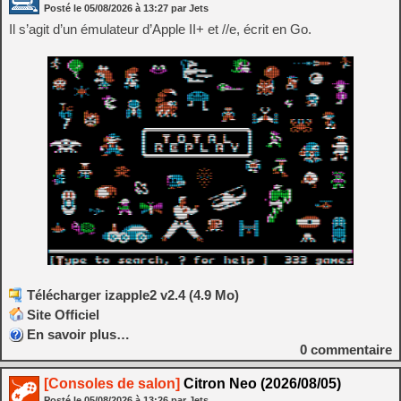
Posté le
05/08/2026
à
13:27
par Jets
Il s’agit d’un émulateur d’Apple II+ et //e, écrit en Go.
Télécharger izapple2 v2.4 (4.9 Mo)
Site Officiel
En savoir plus…
0
commentaire
[Consoles de salon]
Citron Neo (2026/08/05)
Posté le
05/08/2026
à
13:26
par Jets