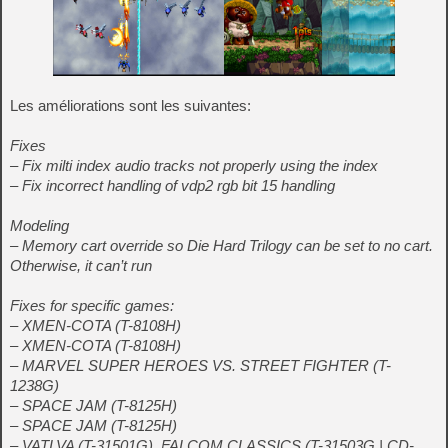
Les améliorations sont les suivantes:
Fixes
– Fix milti index audio tracks not properly using the index
– Fix incorrect handling of vdp2 rgb bit 15 handling
Modeling
– Memory cart override so Die Hard Trilogy can be set to no cart.
Otherwise, it can’t run
Fixes for specific games:
– XMEN-COTA (T-8108H)
– XMEN-COTA (T-8108H)
– MARVEL SUPER HEROES VS. STREET FIGHTER (T-
1238G)
– SPACE JAM (T-8125H)
– SPACE JAM (T-8125H)
– VATLVA (T-31501G), FALCOM CLASSICS (T-31503G | CD-