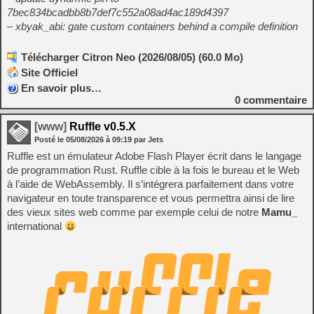
7bec834bcadbb8b7def7c552a08ad4ac189d4397
– xbyak_abi: gate custom containers behind a compile definition
Télécharger Citron Neo (2026/08/05) (60.0 Mo)
Site Officiel
En savoir plus…
0
commentaire
[www]
Ruffle v0.5.X
Posté le
05/08/2026
à
09:19
par Jets
Ruffle est un émulateur Adobe Flash Player écrit dans le langage
de programmation Rust. Ruffle cible à la fois le bureau et le Web
à l’aide de WebAssembly. Il s’intégrera parfaitement dans votre
navigateur en toute transparence et vous permettra ainsi de lire
des vieux sites web comme par exemple celui de notre
Mamu_
international