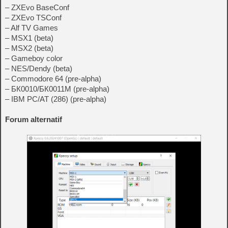
– ZXEvo BaseConf
– ZXEvo TSConf
– Alf TV Games
– MSX1 (beta)
– MSX2 (beta)
– Gameboy color
– NES/Dendy (beta)
– Commodore 64 (pre-alpha)
– БК0010/БК0011M (pre-alpha)
– IBM PC/AT (286) (pre-alpha)
Forum alternatif