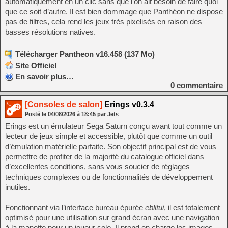
automatiquement en un clic sans que l’on ait besoin de faire quoi
que ce soit d’autre. Il est bien dommage que Panthéon ne dispose
pas de filtres, cela rend les jeux très pixelisés en raison des
basses résolutions natives.
Télécharger Pantheon v16.458 (137 Mo)
Site Officiel
En savoir plus…
0
commentaire
[Consoles de salon]
Erings v0.3.4
Posté le
04/08/2026
à
18:45
par Jets
Erings est un émulateur Sega Saturn conçu avant tout comme un
lecteur de jeux simple et accessible, plutôt que comme un outil
d’émulation matérielle parfaite. Son objectif principal est de vous
permettre de profiter de la majorité du catalogue officiel dans
d’excellentes conditions, sans vous soucier de réglages
techniques complexes ou de fonctionnalités de développement
inutiles.
Fonctionnant via l’interface bureau épurée
eblitui
, il est totalement
optimisé pour une utilisation sur grand écran avec une navigation
à la manette pour un joueur solo. Il prend en charge les images