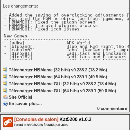
Les changements:
- Added the saving of overclocking adjustments [B
- Restored the PGM homebrew (pgmfrog, pgmdemo, pg
- HBMAMEUI: Fixed the splash screen

- HBMAMEUI: Improved plugins process

- HBMAMEUI: Fixed icon issues

New Games

---------------------------------

- [adkw]                ADK World

- [blueandr]            Blue and Red Fight the Ro
- [cabaln02]            Cabal (NeoGeo port) impro
- [dino281]             Cadillacs and Dinosaurs (
- [dino282]             Cadillacs and Dinosaurs (
- [dino283]             Cadillacs and Dinosaurs (
- [gladmortcm]          Gladmort (Caravan Mode)

- [hyxevious]           Hyper Xevious (2026-07-30
Télécharger HBMame (32 bits) v0.288.2 (18.2 Mo)
- [midnight]            Midnight Wanderers 2-leve
- [nbamht01]            NBA Maximum Hangtime (Cu
Télécharger HBMame (64 bits) v0.289.1 (49.5 Mo)
- [samsho2s21]          Samurai Shodown II (Perfe
- [samsho2s22]          Samurai Shodown II (Perfe
Télécharger HBMame GUI (32 bits) v0.288.2 (18.4 Mo)
- [sengoku2s01]         Sengoku 2 (Red Blood, v1.
- [sf2prime]            Street Fighter II': Prime
Télécharger HBMame GUI (64 bits) v0.289.1 (50.0 Mo)
- [sfiii3ns15]          Street Fighter III 3rd S
- [turfmast03]          Neo Turf Masters with Sco
Site Officiel
- [xeviousn05]          Xevious (Neo-Geo port, gf
- [zintrick07]          ZinTricK (Music tracks) 
En savoir plus…
0
commentaire
[Consoles de salon]
Kat5200 v1.0.2
Posté le
04/08/2026
à
06:55
par Jets