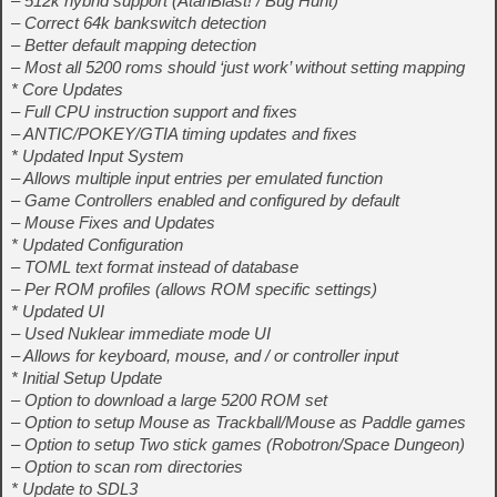
– 512k hybrid support (AtariBlast! / Bug Hunt)
– Correct 64k bankswitch detection
– Better default mapping detection
– Most all 5200 roms should ‘just work’ without setting mapping
* Core Updates
– Full CPU instruction support and fixes
– ANTIC/POKEY/GTIA timing updates and fixes
* Updated Input System
– Allows multiple input entries per emulated function
– Game Controllers enabled and configured by default
– Mouse Fixes and Updates
* Updated Configuration
– TOML text format instead of database
– Per ROM profiles (allows ROM specific settings)
* Updated UI
– Used Nuklear immediate mode UI
– Allows for keyboard, mouse, and / or controller input
* Initial Setup Update
– Option to download a large 5200 ROM set
– Option to setup Mouse as Trackball/Mouse as Paddle games
– Option to setup Two stick games (Robotron/Space Dungeon)
– Option to scan rom directories
* Update to SDL3