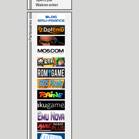
Speccyal
Wakoo-enter