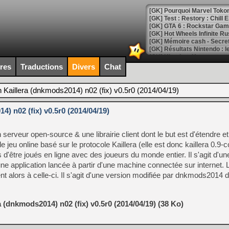
[GK] Pourquoi Marvel Tokon 
[GK] Test : Restory : Chill
[GK] GTA 6 : Rockstar Games
[GK] Hot Wheels Infinite Rus
[GK] Mémoire cash - Secret 
[GK] Résultats Nintendo : 
[GK] Déjà des dégraissage
ires
Traductions
Divers
Chat
[Mo5] Brickboy cherche à r
[GK] Minecraft et ses « Gra
 Kaillera (dnkmods2014) n02 (fix) v0.5r0 (2014/04/19)
[GK] Beast of Reincarnation
) n02 (fix) v0.5r0 (2014/04/19)
[GK] Ubisoft : fin de parti
[GK] Mémoire cash - Metroid
[GK] Dan Houser (GTA) défe
serveur open-source & une librairie client dont le but est d'étendre et
[GK] Comment EA Sports FC
[GK] Crimson Moon : un Dark
le jeu online basé sur le protocole Kaillera (elle est donc kaillera 0.9-
[GK] Isle of Reveries : le j
d'être joués en ligne avec des joueurs du monde entier. Il s'agit d'un
[GK] Moonlighter 2 : The En
une application lancée à partir d'une machine connectée sur internet. 
[GK] Capcom relance Monste
nt alors à celle-ci. Il s'agit d'une version modifiée par dnkmods2014 
[Mo5] Deux inédits du Virtu
 (dnkmods2014) n02 (fix) v0.5r0 (2014/04/19) (38 Ko)
[GK] Le beat'em up The Walk
[GK] Endless Legend 2 : enf