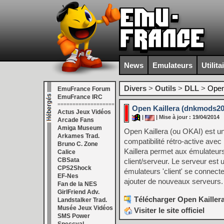
News
Emulateurs
Utilita
Divers
>
Outils
>
DLL
>
Open
EmuFrance Forum
EmuFrance IRC
===================
Open Kaillera (dnkmods2014
Actus Jeux Vidéos
|
| Mise à jour : 19/04/2014
Arcade Fans
Amiga Museum
Open Kaillera (ou OKAI) est un 
Arkames Trad.
compatibilité rétro-active avec 
Bruno C. Zone
Kaillera permet aux émulateurs 
Calice
CBSata
client/serveur. Le serveur est 
CPS2Shock
émulateurs 'client' se connecte
EF-Nes
ajouter de nouveaux serveurs.
Fan de la NES
GirlFriend Adv.
Télécharger Open Kaillera
Landstalker Trad.
Musée Jeux Vidéos
Visiter le site officiel
SMS Power