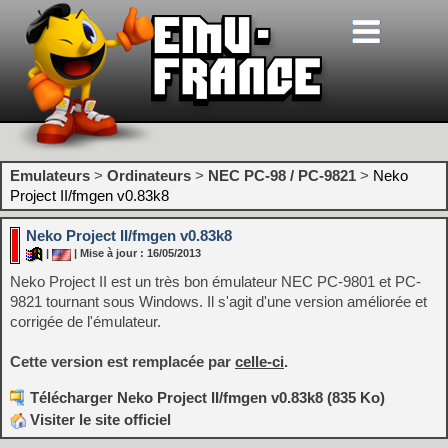
Emulateurs
>
Ordinateurs
>
NEC PC-98 / PC-9821
>
Neko
Project II/fmgen v0.83k8
Neko Project II/fmgen v0.83k8
|
| Mise à jour : 16/05/2013
Neko Project II est un très bon émulateur NEC PC-9801 et PC-
9821 tournant sous Windows. Il s'agit d'une version améliorée et
corrigée de l'émulateur.
Cette version est remplacée par
celle-ci
.
Télécharger Neko Project II/fmgen v0.83k8 (835 Ko)
Visiter le site officiel