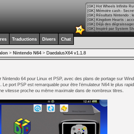
[GK] Hot Wheels Infinite Rus
[GK] Mémoire cash - Secret 
[GK] Résultats Nintendo : 
[GK] Déjà des dégraissage
[Mo5] Brickboy cherche à r
[GK] Minecraft et ses « Gra
ires
Traductions
Divers
Chat
[GK] Beast of Reincarnation
[GK] Ubisoft : fin de parti
alon
>
Nintendo N64
>
DaedalusX64 v1.1.8
[GK] Mémoire cash - Metroid
[GK] Dan Houser (GTA) défe
[GK] Comment EA Sports FC
[GK] Crimson Moon : un Dark
[GK] Isle of Reveries : le j
r Nintendo 64 pour Linux et PSP, avec des plans de portage sur Wi
[GK] Moonlighter 2 : The En
[GK] Capcom relance Monste
s. Le port PSP est remarquable pour être l'émulateur N64 le plus rapi
t une vitesse proche ou même maximale dans de nombreux titres.
[Mo5] Deux inédits du Virtu
[GK] Le beat'em up The Walk
[GK] Endless Legend 2 : enf