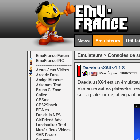
News
Emulateurs
Utilita
Emulateurs
>
Consoles de s
EmuFrance Forum
EmuFrance IRC
===================
DaedalusX64 v1.1.8
Actus Jeux Vidéos
|
| Mise à jour : 20/07/2022
Arcade Fans
Amiga Museum
DaedalusX64
est un émulateu
Arkames Trad.
Vita entre autres plates-forme
Bruno C. Zone
sur la plate-forme, atteignan
Calice
CBSata
CPS2Shock
EF-Nes
Fan de la NES
GirlFriend Adv.
Landstalker Trad.
Musée Jeux Vidéos
SMS Power