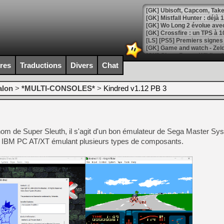
[GK] Mistfall Hunter : déjà 
[GK] Wo Long 2 évolue avec
[GK] Crossfire : un TPS à 100
[LS] [PS5] Premiers signes 
ires
Traductions
Divers
Chat
alon
>
*MULTI-CONSOLES*
>
Kindred v1.12 PB 3
[Mo5] DOOM arrive en cart
[GK] Bethesda fête les 30 
[GK] Roblox : l'action en B
m de Super Sleuth, il s'agit d'un bon émulateur de Sega Master Sy
[GK] Agenda - GeForce NOW
BM PC AT/XT émulant plusieurs types de composants.
[GK] Devolver Digital en a 
[LS] [PS5] ps5-y2jb-autolo
[GK] Pourquoi Marvel Tokon 
[GK] Test : Restory : Chill
[GK] GTA 6 : Rockstar Games
[GK] Hot Wheels Infinite Rus
[GK] Mémoire cash - Secret 
[GK] Résultats Nintendo : 