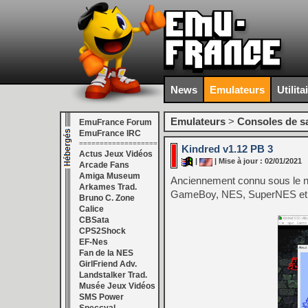
News
Emulateurs
Utilita
Emulateurs
>
Consoles de s
EmuFrance Forum
EmuFrance IRC
===================
Kindred v1.12 PB 3
Actus Jeux Vidéos
|
| Mise à jour : 02/01/2021
Arcade Fans
Amiga Museum
Anciennement connu sous le no
Arkames Trad.
GameBoy, NES, SuperNES et I
Bruno C. Zone
Calice
CBSata
CPS2Shock
EF-Nes
Fan de la NES
GirlFriend Adv.
Landstalker Trad.
Musée Jeux Vidéos
SMS Power