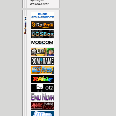
Speccyal
Wakoo-enter