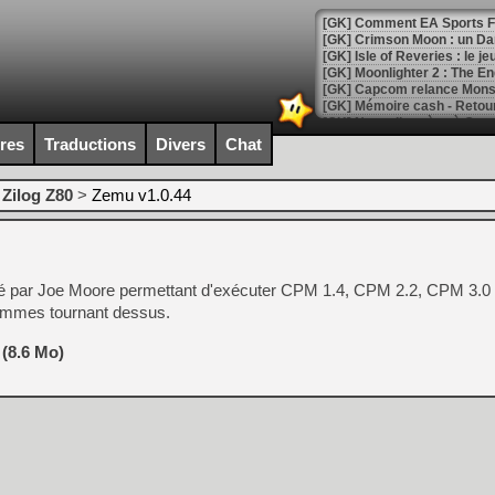
[GK] Comment EA Sports FC
[GK] Crimson Moon : un Dark
[GK] Isle of Reveries : le j
[GK] Moonlighter 2 : The En
[GK] Capcom relance Monste
ires
Traductions
Divers
Chat
[Mo5] Deux inédits du Virtu
[GK] Le beat'em up The Walk
>
Zilog Z80
>
Zemu v1.0.44
[GK] Endless Legend 2 : enf
éé par Joe Moore permettant d'exécuter CPM 1.4, CPM 2.2, CPM 3.0
[LS] [PS5] Le WebKit Userl
rammes tournant dessus.
 (8.6 Mo)
[GK] Oubliez Crazy Taxi, S
[LS] [Switch] NSZ 5.0.0 es
[GK] No More Room in Hell 2
[GK] Un chatbot Atelier Ryz
[GK] Mémoire cash - Splatte