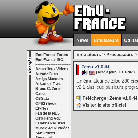
News
Emulateurs
Utilita
Emulateurs
>
Processeurs
EmuFrance Forum
EmuFrance IRC
===================
Zemu v1.0.44
Actus Jeux Vidéos
|
| Mise à jour : 11/11/2020
Arcade Fans
Amiga Museum
Un émulateur de Zilog Z80 cr
Arkames Trad.
v2.1 ainsi que plusieurs prog
Bruno C. Zone
Calice
Télécharger Zemu v1.0.44
CBSata
CPS2Shock
Visiter le site officiel
EF-Nes
Fan de la NES
GirlFriend Adv.
Landstalker Trad.
Musée Jeux Vidéos
SMS Power