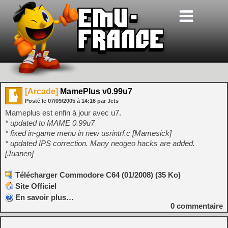
[Arcade]
MamePlus v0.99u7
Posté le
07/09/2005
à
14:16
par Jets
Mameplus est enfin à jour avec u7.
* updated to MAME 0.99u7
* fixed in-game menu in new usrintrf.c [Mamesick]
* updated IPS correction. Many neogeo hacks are added.
[Juanen]
Télécharger Commodore C64 (01/2008) (35 Ko)
Site Officiel
En savoir plus…
0
commentaire