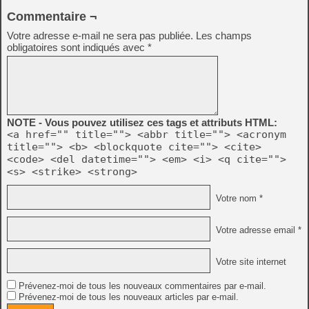
Commentaire ¬
Votre adresse e-mail ne sera pas publiée.
Les champs
obligatoires sont indiqués avec
*
NOTE - Vous pouvez utilisez ces tags et attributs HTML:
<a href="" title=""> <abbr title=""> <acronym
title=""> <b> <blockquote cite=""> <cite>
<code> <del datetime=""> <em> <i> <q cite="">
<s> <strike> <strong>
Votre nom *
Votre adresse email *
Votre site internet
Prévenez-moi de tous les nouveaux commentaires par e-mail.
Prévenez-moi de tous les nouveaux articles par e-mail.