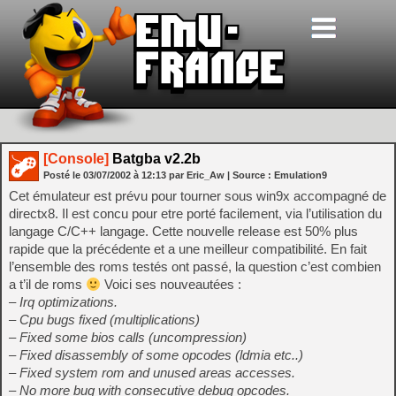
[Console]
Batgba v2.2b
Posté le
03/07/2002
à
12:13
par Eric_Aw
| Source :
Emulation9
Cet émulateur est prévu pour tourner sous win9x accompagné de
directx8. Il est concu pour etre porté facilement, via l’utilisation du
langage C/C++ langage. Cette nouvelle release est 50% plus
rapide que la précédente et a une meilleur compatibilité. En fait
l’ensemble des roms testés ont passé, la question c’est combien
a t’il de roms
Voici ses nouveautées :
– Irq optimizations.
– Cpu bugs fixed (multiplications)
– Fixed some bios calls (uncompression)
– Fixed disassembly of some opcodes (ldmia etc..)
– Fixed system rom and unused areas accesses.
– No more bug with consecutive debug opcodes.