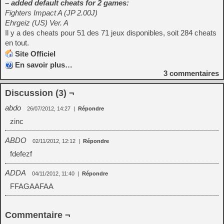
– added default cheats for 2 games:
Fighters Impact A (JP 2.00J)
Ehrgeiz (US) Ver. A
Il y a des cheats pour 51 des 71 jeux disponibles, soit 284 cheats
en tout.
Site Officiel
En savoir plus…
3
commentaires
Discussion (3) ¬
abdo
26/07/2012, 14:27
|
Répondre
zinc
ABDO
02/11/2012, 12:12
|
Répondre
fdefezf
ADDA
04/11/2012, 11:40
|
Répondre
FFAGAAFAA
Commentaire ¬