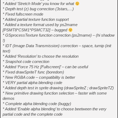
* Added ‘Stretch Mode’ you know for what
* Depth test (z) bug correction (3stars,…)
* Fixed fullscreen mode
* Added partial texture function support
* Added a texture format used by ps2mame
[PSMT8*CSM1*PSMCT32] – bugged
* GSprocessTexture function correction (ps2mame) – (hi shadow
!)
* IDT (Image Data Transmission) correction – space, turnip (init
text)
* Added ‘Resolution’ to choose the resolution
* Snapshot code correction
* Added ‘Force 75 Hz [Fullscreen]’ – can be useful
* Fixed drawSpriteT func (boredom)
* New RGBA code – compatibility is better
* VERY partial alpha blending code
* Added depth test in sprite drawing (drawSpriteZ ; drawSpriteTZ)
* New primitive drawing function selection – faster with some
demos
* Complete alpha blending code (buggy)
* Added ‘Enable alpha blending’ to choose beetween the very
partial code and the complete code