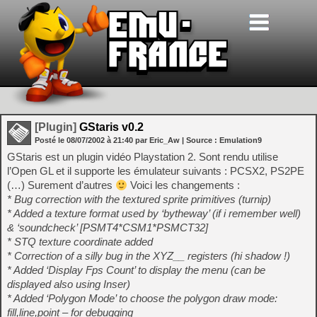
[Plugin]
GStaris v0.2
Posté le
08/07/2002
à
21:40
par Eric_Aw
| Source :
Emulation9
GStaris est un plugin vidéo Playstation 2. Sont rendu utilise
l’Open GL et il supporte les émulateur suivants : PCSX2, PS2PE
(…) Surement d’autres
Voici les changements :
* Bug correction with the textured sprite primitives (turnip)
* Added a texture format used by ‘bytheway’ (if i remember well)
& ‘soundcheck’ [PSMT4*CSM1*PSMCT32]
* STQ texture coordinate added
* Correction of a silly bug in the XYZ__ registers (hi shadow !)
* Added ‘Display Fps Count’ to display the menu (can be
displayed also using Inser)
* Added ‘Polygon Mode’ to choose the polygon draw mode:
fill,line,point – for debugging