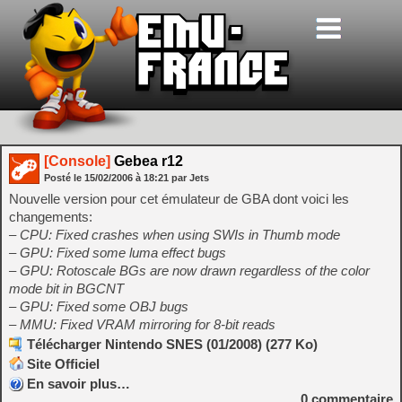
[Console]
Gebea r12
Posté le
15/02/2006
à
18:21
par Jets
Nouvelle version pour cet émulateur de GBA dont voici les
changements:
– CPU: Fixed crashes when using SWIs in Thumb mode
– GPU: Fixed some luma effect bugs
– GPU: Rotoscale BGs are now drawn regardless of the color
mode bit in BGCNT
– GPU: Fixed some OBJ bugs
– MMU: Fixed VRAM mirroring for 8-bit reads
Télécharger Nintendo SNES (01/2008) (277 Ko)
Site Officiel
En savoir plus…
0
commentaire