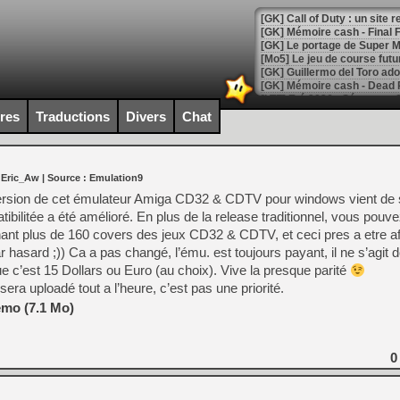
[GK] Le portage de Super M
[Mo5] Le jeu de course fut
[GK] Guillermo del Toro ado
[LTF] Eté 2026 - Séquence 
ires
Traductions
Divers
Chat
[GK] Mistfall Hunter : déjà 
[GK] Wo Long 2 évolue avec
[GK] Crossfire : un TPS à 100
[LS] [PS5] Premiers signes 
 Eric_Aw
| Source :
Emulation9
version de cet émulateur Amiga CD32 & CDTV pour windows vient de so
tibilitée a été amélioré. En plus de la release traditionnel, vous pouv
ant plus de 160 covers des jeux CD32 & CDTV, et ceci pres a etre af
hasard ;)) Ca a pas changé, l’ému. est toujours payant, il ne s’agit 
[Mo5] DOOM arrive en cart
ue c’est 15 Dollars ou Euro (au choix). Vive la presque parité
[GK] Bethesda fête les 30 
era uploadé tout a l’heure, c’est pas une priorité.
[GK] Roblox : l'action en B
emo (7.1 Mo)
[GK] Agenda - GeForce NOW
[GK] Devolver Digital en a 
0
[LS] [PS5] ps5-y2jb-autolo