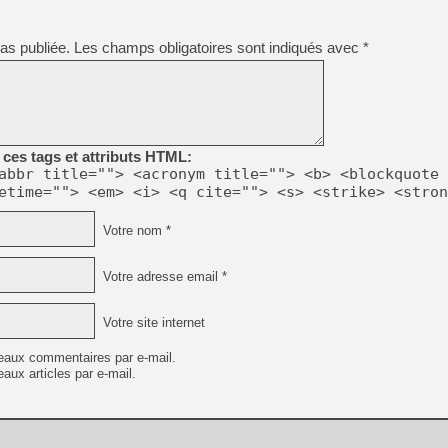
[GK] Pourquoi Marvel Tokon 
[GK] Test : Restory : Chill
[GK] GTA 6 : Rockstar Games
as publiée.
Les champs obligatoires sont indiqués avec
*
[GK] Hot Wheels Infinite Rus
[GK] Mémoire cash - Secret 
[GK] Résultats Nintendo : 
[GK] Déjà des dégraissage
[Mo5] Brickboy cherche à r
ces tags et attributs HTML:
[GK] Minecraft et ses « Gra
abbr title=""> <acronym title=""> <b> <blockquote 
[GK] Beast of Reincarnation
etime=""> <em> <i> <q cite=""> <s> <strike> <stron
[GK] Ubisoft : fin de parti
[GK] Mémoire cash - Metroid
Votre nom *
[GK] Dan Houser (GTA) défe
[GK] Comment EA Sports FC
[GK] Crimson Moon : un Dark
Votre adresse email *
[GK] Isle of Reveries : le j
[GK] Moonlighter 2 : The En
Votre site internet
eaux commentaires par e-mail.
aux articles par e-mail.