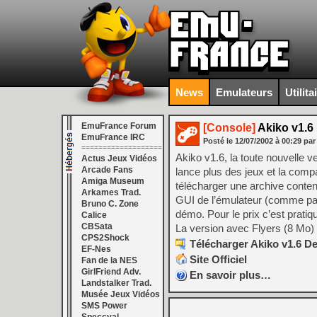
News
Emulateurs
Utilita
EmuFrance Forum
[Console]
Akiko v1.6
EmuFrance IRC
Posté le
12/07/2002
à
00:29
par
===================
Akiko v1.6, la toute nouvelle 
Actus Jeux Vidéos
Arcade Fans
lance plus des jeux et la compa
Amiga Museum
télécharger une archive conten
Arkames Trad.
GUI de l’émulateur (comme par 
Bruno C. Zone
démo. Pour le prix c’est pratiq
Calice
CBSata
La version avec Flyers (8 Mo) s
CPS2Shock
Télécharger Akiko v1.6 D
EF-Nes
Site Officiel
Fan de la NES
GirlFriend Adv.
En savoir plus…
Landstalker Trad.
Musée Jeux Vidéos
SMS Power