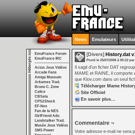
News
Emulateurs
Utilita
EmuFrance Forum
[Divers]
History.dat v
EmuFrance IRC
Posté le
25/07/2006
à
00:22
par
===================
Il sagit d’un ficher DAT regrou
Actus Jeux Vidéos
Arcade Fans
MAME et RAINE, il comporte aus
Amiga Museum
que Klov.com dans un seul fich
Arkames Trad.
Télécharger Mame History
Bruno C. Zone
Calice
Site Officiel
CBSata
En savoir plus…
CPS2Shock
EF-Nes
Fan de la NES
GirlFriend Adv.
Landstalker Trad.
Commentaire ¬
Musée Jeux Vidéos
SMS Power
Votre adresse e-mail ne sera p