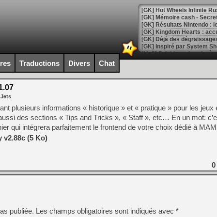
[GK] Hot Wheels Infinite Rus
[GK] Mémoire cash - Secret 
[GK] Résultats Nintendo : 
[GK] Déjà des dégraissage
[Mo5] Brickboy cherche à r
[GK] Minecraft et ses « Gra
ires
Traductions
Divers
Chat
[GK] Beast of Reincarnation
[GK] Ubisoft : fin de parti
1.07
[GK] Mémoire cash - Metroid
 Jets
[GK] Dan Houser (GTA) défe
[GK] Comment EA Sports FC
pant plusieurs informations « historique » et « pratique » pour les jeu
[GK] Crimson Moon : un Dark
si des sections « Tips and Tricks », « Staff », etc… En un mot: c’es
[GK] Isle of Reveries : le j
ier qui intégrera parfaitement le frontend de votre choix dédié à MAM
[GK] Moonlighter 2 : The En
[GK] Capcom relance Monste
 v2.88c (5 Ko)
0
[Mo5] Deux inédits du Virtu
[GK] Le beat'em up The Walk
[GK] Endless Legend 2 : enf
as publiée.
Les champs obligatoires sont indiqués avec
*