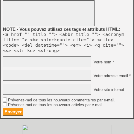
NOTE - Vous pouvez utilisez ces tags et attributs HTML:
<a href="" title=""> <abbr title=""> <acronym
title=""> <b> <blockquote cite=""> <cite>
<code> <del datetime=""> <em> <i> <q cite="">
<s> <strike> <strong>
Votre nom *
Votre adresse email *
Votre site internet
Prévenez-moi de tous les nouveaux commentaires par e-mail.
Prévenez-moi de tous les nouveaux articles par e-mail.