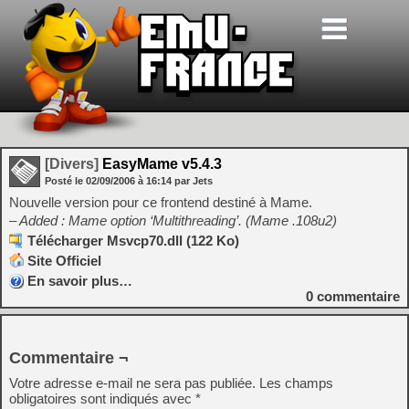
[Divers]
EasyMame v5.4.3
Posté le
02/09/2006
à
16:14
par Jets
Nouvelle version pour ce frontend destiné à Mame.
– Added : Mame option ‘Multithreading’. (Mame .108u2)
Télécharger Msvcp70.dll (122 Ko)
Site Officiel
En savoir plus…
0
commentaire
Commentaire ¬
Votre adresse e-mail ne sera pas publiée.
Les champs
obligatoires sont indiqués avec
*