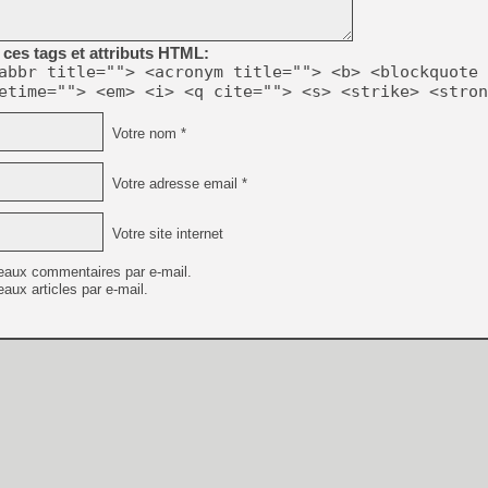
[GK] Beast of Reincarnation
[GK] Ubisoft : fin de parti
[GK] Mémoire cash - Metroid
ces tags et attributs HTML:
[GK] Dan Houser (GTA) défe
abbr title=""> <acronym title=""> <b> <blockquote 
[GK] Comment EA Sports FC
etime=""> <em> <i> <q cite=""> <s> <strike> <stron
[GK] Crimson Moon : un Dark
[GK] Isle of Reveries : le j
[GK] Moonlighter 2 : The En
Votre nom *
[GK] Capcom relance Monste
Votre adresse email *
[Mo5] Deux inédits du Virtu
Votre site internet
[GK] Le beat'em up The Walk
[GK] Endless Legend 2 : enf
eaux commentaires par e-mail.
aux articles par e-mail.
[LS] [PS5] Premiers signes 