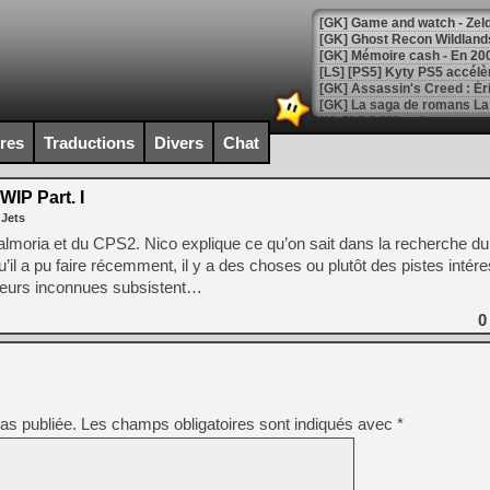
[Mo5] DOOM arrive en cart
[GK] Bethesda fête les 30 
ires
Traductions
Divers
Chat
[GK] Roblox : l'action en B
WIP Part. I
[GK] Agenda - GeForce NOW
 Jets
[GK] Devolver Digital en a 
lmoria et du CPS2. Nico explique ce qu’on sait dans la recherche d
il a pu faire récemment, il y a des choses ou plutôt des pistes intér
[LS] [PS5] ps5-y2jb-autolo
sieurs inconnues subsistent…
[GK] Pourquoi Marvel Tokon 
[GK] Test : Restory : Chill
0
[GK] GTA 6 : Rockstar Games
[GK] Hot Wheels Infinite Rus
[GK] Mémoire cash - Secret 
[GK] Résultats Nintendo : 
[GK] Déjà des dégraissage
as publiée.
Les champs obligatoires sont indiqués avec
*
[Mo5] Brickboy cherche à r
[GK] Minecraft et ses « Gra