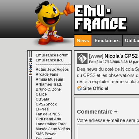
News
Emulateurs
Utilita
EmuFrance Forum
[www]
Nicola’s CPS2 
EmuFrance IRC
Posté le
17/12/2006
à
23:18
par
===================
Des news du coté de Nicola Sa
Actus Jeux Vidéos
Arcade Fans
du CPS2 et les observations qu’
Amiga Museum
reste à exploiter même si plu
Arkames Trad.
Site Officiel
Bruno C. Zone
Calice
CBSata
CPS2Shock
EF-Nes
Commentaire ¬
Fan de la NES
GirlFriend Adv.
Votre adresse e-mail ne sera p
Landstalker Trad.
Musée Jeux Vidéos
SMS Power