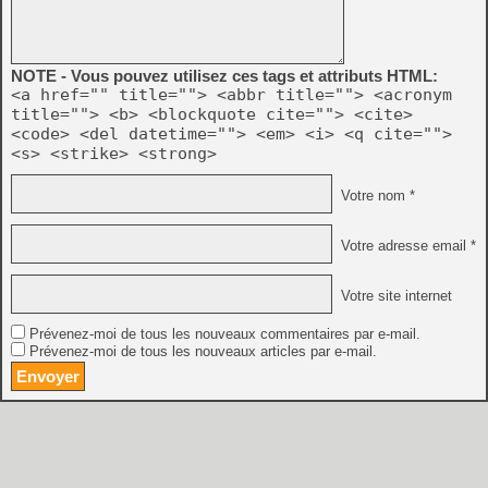
NOTE - Vous pouvez utilisez ces tags et attributs HTML:
<a href="" title=""> <abbr title=""> <acronym
title=""> <b> <blockquote cite=""> <cite>
<code> <del datetime=""> <em> <i> <q cite="">
<s> <strike> <strong>
Votre nom *
Votre adresse email *
Votre site internet
Prévenez-moi de tous les nouveaux commentaires par e-mail.
Prévenez-moi de tous les nouveaux articles par e-mail.