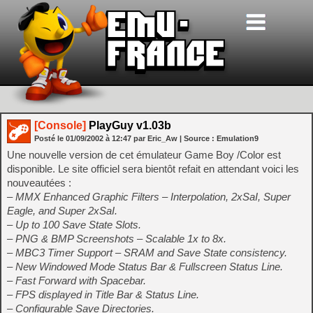
[Console]
PlayGuy v1.03b
Posté le
01/09/2002
à
12:47
par Eric_Aw
| Source :
Emulation9
Une nouvelle version de cet émulateur Game Boy /Color est
disponible. Le site officiel sera bientôt refait en attendant voici les
nouveautées :
– MMX Enhanced Graphic Filters – Interpolation, 2xSaI, Super
Eagle, and Super 2xSaI.
– Up to 100 Save State Slots.
– PNG & BMP Screenshots – Scalable 1x to 8x.
– MBC3 Timer Support – SRAM and Save State consistency.
– New Windowed Mode Status Bar & Fullscreen Status Line.
– Fast Forward with Spacebar.
– FPS displayed in Title Bar & Status Line.
– Configurable Save Directories.