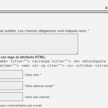
[GK] Beast of Reincarnation
[GK] Ubisoft : fin de parti
0
[GK] Mémoire cash - Metroid
[GK] Dan Houser (GTA) défe
[GK] Comment EA Sports FC
[GK] Crimson Moon : un Dark
[GK] Isle of Reveries : le j
[GK] Moonlighter 2 : The En
as publiée.
Les champs obligatoires sont indiqués avec
*
[GK] Capcom relance Monste
[Mo5] Deux inédits du Virtu
[GK] Le beat'em up The Walk
ces tags et attributs HTML:
[GK] Endless Legend 2 : enf
abbr title=""> <acronym title=""> <b> <blockquote 
etime=""> <em> <i> <q cite=""> <s> <strike> <stron
[LS] [PS5] Premiers signes 
Votre nom *
Votre adresse email *
Votre site internet
eaux commentaires par e-mail.