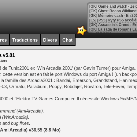
[Mo5] DOOM arrive en cart
[GK] Bethesda fête les 30 
ires
Traductions
Divers
Chat
[GK] Roblox : l'action en B
 v5.81
[GK] Agenda - GeForce NOW
 Jets
[GK] Devolver Digital en a 
é de Tunix2001 ex ‘Win Arcadia 2001’ (par Gavin Turner) pour Amiga. 
cette version est en fait le port Windows du port Amiga ! (un backpor
[LS] [PS5] ps5-y2jb-autolo
 la famille des Arcadia2001 : Bandai, Emerson, Grandstand, Hanimex,
[GK] Pourquoi Marvel Tokon 
-03, Ormatu, Palladium, Poppy, Robdajet, Rowtron, Tele-Fever, Tem
[GK] Test : Restory : Chill
[GK] GTA 6 : Rockstar Games
VC 4000 et l’Elektor TV Games Computer. Il nécessite Windows 9x/ME
[GK] Hot Wheels Infinite Rus
[GK] Mémoire cash - Secret 
[GK] Résultats Nintendo : 
ommand (AmiArcadia).
(WinArcadia).
[GK] Déjà des dégraissage
 and bug fixes.
[Mo5] Brickboy cherche à r
Ami Arcadia) v36.55 (8.8 Mo)
[GK] Minecraft et ses « Gra