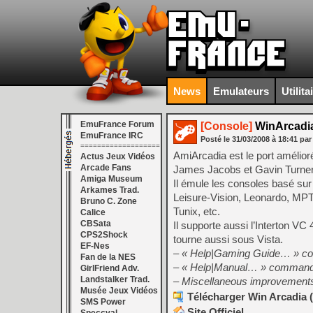
News
Emulateurs
Utilita
EmuFrance Forum
[Console]
WinArcadia
EmuFrance IRC
Posté le
31/03/2008
à
18:41
par
===================
AmiArcadia est le port amélior
Actus Jeux Vidéos
Arcade Fans
James Jacobs et Gavin Turner, 
Amiga Museum
Il émule les consoles basé sur
Arkames Trad.
Leisure-Vision, Leonardo, MPT
Bruno C. Zone
Tunix, etc.
Calice
CBSata
Il supporte aussi l’Interton 
CPS2Shock
tourne aussi sous Vista.
EF-Nes
– « Help|Gaming Guide… » c
Fan de la NES
– « Help|Manual… » command 
GirlFriend Adv.
Landstalker Trad.
– Miscellaneous improvements
Musée Jeux Vidéos
Télécharger Win Arcadia (
SMS Power
Site Officiel