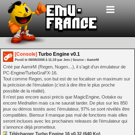
[Console]
Turbo Engine v0.1
Posté le
08/08/2008
à
11:19
par Jets
| Source :
AamirM
Créé par AamirM (Regen, Nugen…), il s’agit d’un émulateur de
PC-Engine/TurboGraFX-16.
Tout comme Regen, son but est de se focaliser un maximum sur
la précision de l’émulation (c’est à dire être le plus proche
possible de la réalité).
Il n’est pas encore aussi précis que MagicEngine, Ootake ou
encore Mednafen mais ca ne saurait tarder. De plus sur les 850
jeux ou démos testés avec l’émulateur, 97% se sont révélés être
compatibles. Biensur il manque pas mal de fonctions mais elles
seront incluses avec les prochaines releases de l’émulateur qui
s’annonce déjà prometteur.
Télécharger Turbo Engine 16 v0.32 (640 Ko)