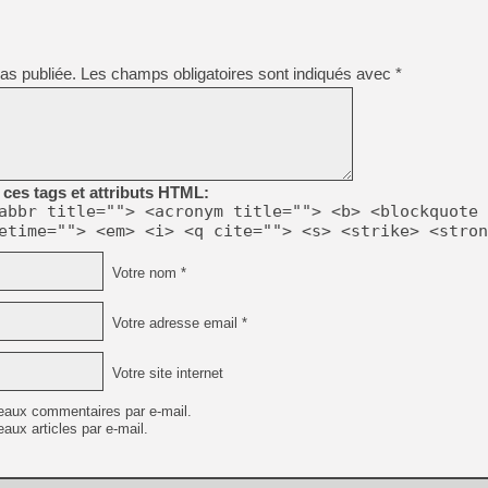
[Mo5] La mini borne d’arc
[GK] Atari renoue avec les 
[GK] Le studio de FIFA Worl
as publiée.
Les champs obligatoires sont indiqués avec
*
[GK] La PlayStation 1 en L
[GK] Dawn of War 4 : les Né
[GK] CloverPit : l'héritier
[GK] Stellar Blade : Blood R
[GK] Palworld Online est a
[GK] Wuchang 2 : le souls-l
ces tags et attributs HTML:
abbr title=""> <acronym title=""> <b> <blockquote 
[GK] Test : Big Walk est le 
etime=""> <em> <i> <q cite=""> <s> <strike> <stron
[GK] Starsand Island : la si
Votre nom *
[GK] Dan Houser (GTA) défe
[GK] Comment EA Sports FC
Votre adresse email *
[GK] Crimson Moon : un Dark
Votre site internet
eaux commentaires par e-mail.
aux articles par e-mail.