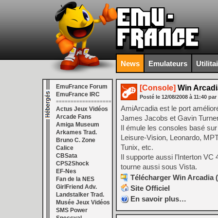
News
Emulateurs
Utilita
EmuFrance Forum
[Console]
Win Arcadia
EmuFrance IRC
Posté le
12/08/2008
à
11:40
par
===================
AmiArcadia est le port amélior
Actus Jeux Vidéos
Arcade Fans
James Jacobs et Gavin Turner, 
Amiga Museum
Il émule les consoles basé sur
Arkames Trad.
Leisure-Vision, Leonardo, MPT
Bruno C. Zone
Tunix, etc.
Calice
CBSata
Il supporte aussi l’Interton 
CPS2Shock
tourne aussi sous Vista.
EF-Nes
Télécharger Win Arcadia (
Fan de la NES
GirlFriend Adv.
Site Officiel
Landstalker Trad.
En savoir plus…
Musée Jeux Vidéos
SMS Power