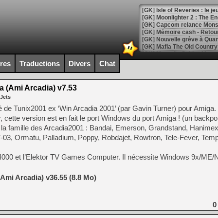
[GK] Isle of Reveries : le j
[GK] Moonlighter 2 : The En
[GK] Capcom relance Monste
[Mo5] Deux inédits du Virtu
ires
Traductions
Divers
Chat
[GK] Le beat'em up The Walk
[GK] Endless Legend 2 : enf
 (Ami Arcadia) v7.53
 Jets
é de Tunix2001 ex ‘Win Arcadia 2001’ (par Gavin Turner) pour Amiga. 
[LS] [PS5] Le WebKit Userl
cette version est en fait le port Windows du port Amiga ! (un backpor
 la famille des Arcadia2001 : Bandai, Emerson, Grandstand, Hanimex,
-03, Ormatu, Palladium, Poppy, Robdajet, Rowtron, Tele-Fever, Tem
[GK] Oubliez Crazy Taxi, S
VC 4000 et l’Elektor TV Games Computer. Il nécessite Windows 9x/ME
[LS] [Switch] NSZ 5.0.0 es
Ami Arcadia) v36.55 (8.8 Mo)
[GK] No More Room in Hell 2
[GK] Un chatbot Atelier Ryz
[GK] Mémoire cash - Splatte
0
[GK] Nvidia : le prix des 
[GK] Suikoden Star Leap : 