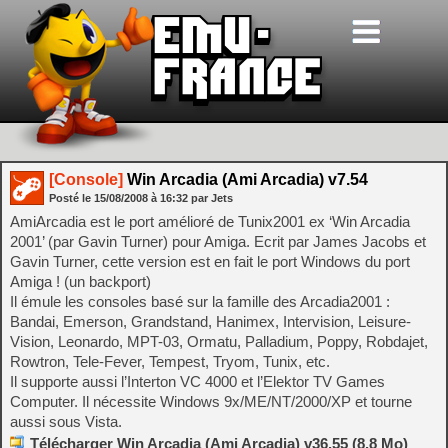
[Console]
Win Arcadia (Ami Arcadia) v7.54
Posté le
15/08/2008
à
16:32
par Jets
AmiArcadia est le port amélioré de Tunix2001 ex ‘Win Arcadia
2001’ (par Gavin Turner) pour Amiga. Ecrit par James Jacobs et
Gavin Turner, cette version est en fait le port Windows du port
Amiga ! (un backport)
Il émule les consoles basé sur la famille des Arcadia2001 :
Bandai, Emerson, Grandstand, Hanimex, Intervision, Leisure-
Vision, Leonardo, MPT-03, Ormatu, Palladium, Poppy, Robdajet,
Rowtron, Tele-Fever, Tempest, Tryom, Tunix, etc.
Il supporte aussi l’Interton VC 4000 et l’Elektor TV Games
Computer. Il nécessite Windows 9x/ME/NT/2000/XP et tourne
aussi sous Vista.
Télécharger Win Arcadia (Ami Arcadia) v36.55 (8.8 Mo)