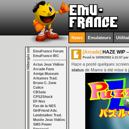
News
Emulateurs
Utilita
EmuFrance Forum
[Arcade]
HAZE WIP –
EmuFrance IRC
Posté le
10/09/2002
à
21:57
par
===================
Haze a posté quelques screen
Actus Jeux Vidéos
Arcade Fans
status
de Mame à été mise à j
Amiga Museum
Arkames Trad.
Bruno C. Zone
Calice
CBSata
CPS2Shock
EF-Nes
Fan de la NES
GirlFriend Adv.
Landstalker Trad.
Musée Jeux Vidéos
SMS Power