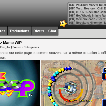
[GK] Pourquoi Marvel Tokon 
[GK] Test : Restory : Chill
[GK] GTA 6 : Rockstar Games
[GK] Hot Wheels Infinite Rus
[GK] Mémoire cash - Secret 
[GK] Résultats Nintendo : 
[GK] Déjà des dégraissage
ires
Traductions
Divers
Chat
[Mo5] Brickboy cherche à r
[GK] Minecraft et ses « Gra
> Mame WIP
 Eric_Aw
| Source :
Retrogames
[GK] Beast of Reincarnation
[GK] Ubisoft : fin de parti
shots sur cette
page
et comme souvent par la même occasion la cél
[GK] Mémoire cash - Metroid
our.
[GK] Dan Houser (GTA) défe
[GK] Comment EA Sports FC
[GK] Crimson Moon : un Dark
[GK] Isle of Reveries : le j
[GK] Moonlighter 2 : The En
[GK] Capcom relance Monste
[Mo5] Deux inédits du Virtu
[GK] Le beat'em up The Walk
[GK] Endless Legend 2 : enf