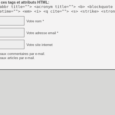
ces tags et attributs HTML:
[GK] Beast of Reincarnation
[GK] Ubisoft : fin de parti
abbr title=""> <acronym title=""> <b> <blockquote 
[GK] Mémoire cash - Metroid
etime=""> <em> <i> <q cite=""> <s> <strike> <stron
[GK] Dan Houser (GTA) défe
[GK] Comment EA Sports FC
Votre nom *
[GK] Crimson Moon : un Dark
[GK] Isle of Reveries : le j
[GK] Moonlighter 2 : The En
[GK] Capcom relance Monste
Votre adresse email *
Votre site internet
[Mo5] Deux inédits du Virtu
eaux commentaires par e-mail.
[GK] Le beat'em up The Walk
aux articles par e-mail.
[GK] Endless Legend 2 : enf
[LS] [PS5] Premiers signes 