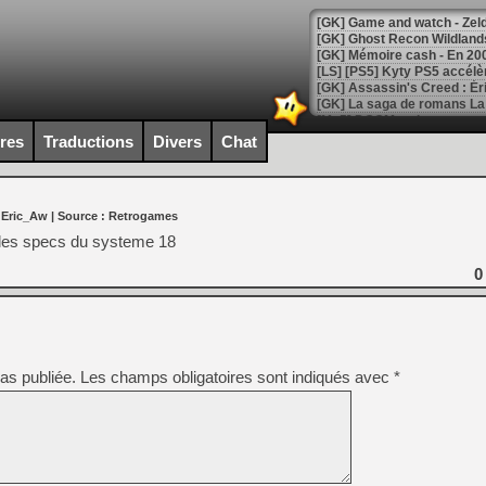
[Mo5] DOOM arrive en cart
[GK] Bethesda fête les 30 
ires
Traductions
Divers
Chat
[GK] Roblox : l'action en B
[GK] Agenda - GeForce NOW
 Eric_Aw
| Source :
Retrogames
[GK] Devolver Digital en a 
les specs du systeme 18
[LS] [PS5] ps5-y2jb-autolo
0
[GK] Pourquoi Marvel Tokon 
[GK] Test : Restory : Chill
[GK] GTA 6 : Rockstar Games
[GK] Hot Wheels Infinite Rus
[GK] Mémoire cash - Secret 
as publiée.
Les champs obligatoires sont indiqués avec
*
[GK] Résultats Nintendo : 
[GK] Déjà des dégraissage
[Mo5] Brickboy cherche à r
[GK] Minecraft et ses « Gra