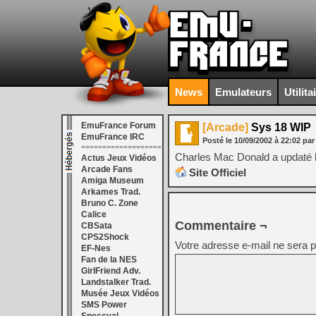
News
Emulateurs
Utilita
EmuFrance Forum
[Arcade]
Sys 18 WIP
EmuFrance IRC
Posté le
10/09/2002
à
22:02
par
===================
Charles Mac Donald a updaté 
Actus Jeux Vidéos
Arcade Fans
Site Officiel
Amiga Museum
Arkames Trad.
Bruno C. Zone
Calice
Commentaire ¬
CBSata
CPS2Shock
Votre adresse e-mail ne sera p
EF-Nes
Fan de la NES
GirlFriend Adv.
Landstalker Trad.
Musée Jeux Vidéos
SMS Power