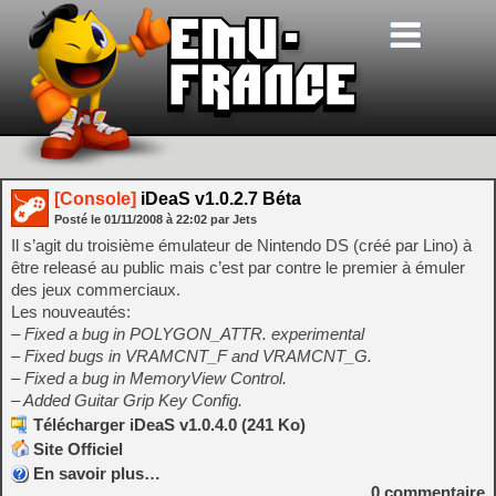
[Console]
iDeaS v1.0.2.7 Béta
Posté le
01/11/2008
à
22:02
par Jets
Il s’agit du troisième émulateur de Nintendo DS (créé par Lino) à
être releasé au public mais c’est par contre le premier à émuler
des jeux commerciaux.
Les nouveautés:
– Fixed a bug in POLYGON_ATTR. experimental
– Fixed bugs in VRAMCNT_F and VRAMCNT_G.
– Fixed a bug in MemoryView Control.
– Added Guitar Grip Key Config.
Télécharger iDeaS v1.0.4.0 (241 Ko)
Site Officiel
En savoir plus…
0
commentaire