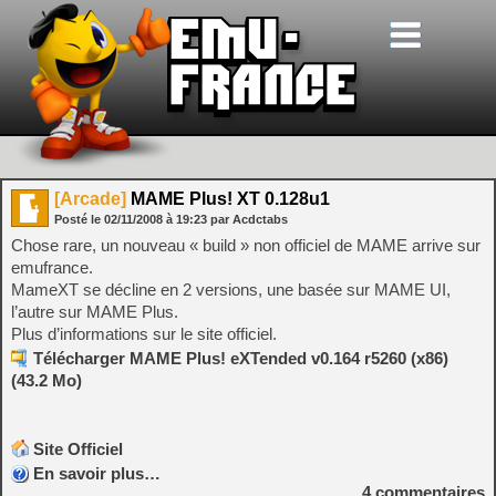
[Arcade]
MAME Plus! XT 0.128u1
Posté le
02/11/2008
à
19:23
par Acdctabs
Chose rare, un nouveau « build » non officiel de MAME arrive sur
emufrance.
MameXT se décline en 2 versions, une basée sur MAME UI,
l’autre sur MAME Plus.
Plus d’informations sur le site officiel.
Télécharger MAME Plus! eXTended v0.164 r5260 (x86)
(43.2 Mo)
Site Officiel
En savoir plus…
4
commentaires