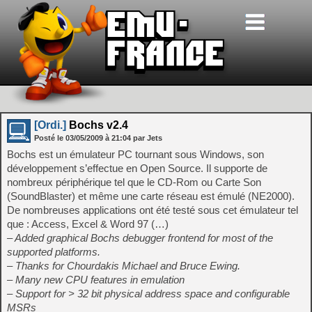
[Ordi.]
Bochs v2.4
Posté le
03/05/2009
à
21:04
par Jets
Bochs est un émulateur PC tournant sous Windows, son
développement s’effectue en Open Source. Il supporte de
nombreux périphérique tel que le CD-Rom ou Carte Son
(SoundBlaster) et même une carte réseau est émulé (NE2000).
De nombreuses applications ont été testé sous cet émulateur tel
que : Access, Excel & Word 97 (…)
– Added graphical Bochs debugger frontend for most of the
supported platforms.
– Thanks for Chourdakis Michael and Bruce Ewing.
– Many new CPU features in emulation
– Support for > 32 bit physical address space and configurable
MSRs