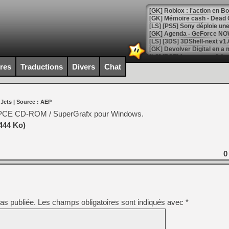
[GK] Roblox : l'action en B
[GK] Agenda - GeForce NOW
[GK] Devolver Digital en a 
[LS] [PS5] ps5-y2jb-autolo
ires
Traductions
Divers
Chat
[GK] Pourquoi Marvel Tokon 
[GK] Test : Restory : Chill
[GK] GTA 6 : Rockstar Games
 Jets
| Source :
AEP
[GK] Hot Wheels Infinite Rus
[GK] Mémoire cash - Secret 
 PCE CD-ROM / SuperGrafx pour Windows.
[GK] Résultats Nintendo : 
444 Ko)
[GK] Déjà des dégraissage
[Mo5] Brickboy cherche à r
0
[GK] Minecraft et ses « Gra
[GK] Beast of Reincarnation
[GK] Ubisoft : fin de parti
[GK] Mémoire cash - Metroid
[GK] Dan Houser (GTA) défe
as publiée.
Les champs obligatoires sont indiqués avec
*
[GK] Comment EA Sports FC
[GK] Crimson Moon : un Dark
[GK] Isle of Reveries : le j
[GK] Moonlighter 2 : The En