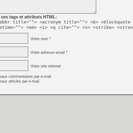
[GK] Capcom relance Monste
ces tags et attributs HTML:
abbr title=""> <acronym title=""> <b> <blockquote 
[Mo5] Deux inédits du Virtu
etime=""> <em> <i> <q cite=""> <s> <strike> <stron
[GK] Le beat'em up The Walk
[GK] Endless Legend 2 : enf
Votre nom *
Votre adresse email *
[LS] [PS5] Le WebKit Userl
Votre site internet
[GK] Oubliez Crazy Taxi, S
eaux commentaires par e-mail.
aux articles par e-mail.
[LS] [Switch] NSZ 5.0.0 es
[GK] Bethesda fête les 30 