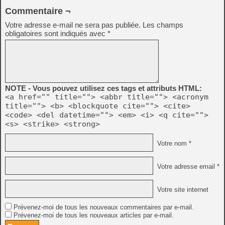
Commentaire ¬
Votre adresse e-mail ne sera pas publiée.
Les champs
obligatoires sont indiqués avec
*
NOTE - Vous pouvez utilisez ces tags et attributs HTML:
<a href="" title=""> <abbr title=""> <acronym
title=""> <b> <blockquote cite=""> <cite>
<code> <del datetime=""> <em> <i> <q cite="">
<s> <strike> <strong>
Votre nom *
Votre adresse email *
Votre site internet
Prévenez-moi de tous les nouveaux commentaires par e-mail.
Prévenez-moi de tous les nouveaux articles par e-mail.