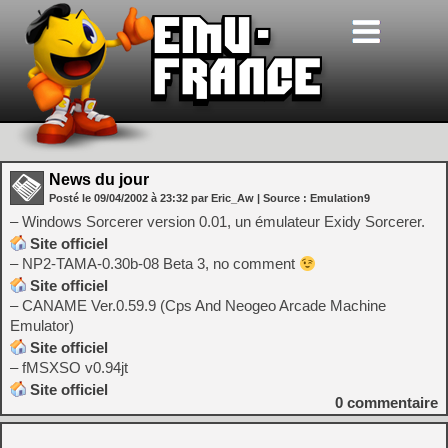
News du jour
Posté le
09/04/2002
à
23:32
par Eric_Aw
| Source :
Emulation9
– Windows Sorcerer version 0.01, un émulateur Exidy Sorcerer.
Site officiel
– NP2-TAMA-0.30b-08 Beta 3, no comment
Site officiel
– CANAME Ver.0.59.9 (Cps And Neogeo Arcade Machine
Emulator)
Site officiel
– fMSXSO v0.94jt
Site officiel
0
commentaire