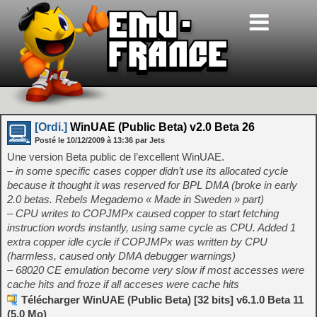
[Ordi.]
WinUAE (Public Beta) v2.0 Beta 26
Posté le
10/12/2009
à
13:36
par Jets
Une version Beta public de l’excellent WinUAE.
– in some specific cases copper didn’t use its allocated cycle
because it thought it was reserved for BPL DMA (broke in early
2.0 betas. Rebels Megademo « Made in Sweden » part)
– CPU writes to COPJMPx caused copper to start fetching
instruction words instantly, using same cycle as CPU. Added 1
extra copper idle cycle if COPJMPx was written by CPU
(harmless, caused only DMA debugger warnings)
– 68020 CE emulation become very slow if most accesses were
cache hits and froze if all acceses were cache hits
Télécharger WinUAE (Public Beta) [32 bits] v6.1.0 Beta 11
(5.0 Mo)