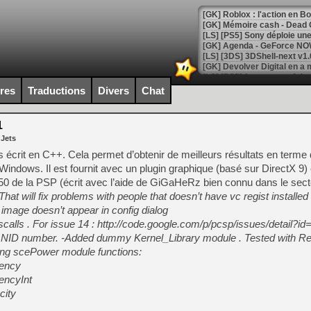
[GK] Roblox : l'action en B
[GK] Agenda - GeForce NOW
[GK] Devolver Digital en a 
[LS] [PS5] ps5-y2jb-autolo
ires
Traductions
Divers
Chat
[GK] Pourquoi Marvel Tokon 
[GK] Test : Restory : Chill
1
[GK] GTA 6 : Rockstar Games
 Jets
[GK] Hot Wheels Infinite Rus
[GK] Mémoire cash - Secret 
is écrit en C++. Cela permet d’obtenir de meilleurs résultats en terme d
[GK] Résultats Nintendo : 
Windows. Il est fournit avec un plugin graphique (basé sur DirectX 9) 
50 de la PSP (écrit avec l’aide de GiGaHeRz bien connu dans le sect
[GK] Déjà des dégraissage
hat will fix problems with people that doesn’t have vc regist installed 
[Mo5] Brickboy cherche à r
r image doesn’t appear in config dialog
[GK] Minecraft et ses « Gra
calls . For issue 14 : http://code.google.com/p/pcsp/issues/detail?id
[GK] Beast of Reincarnation
wn NID number. -Added dummy Kernel_Library module . Tested with R
[GK] Ubisoft : fin de parti
ing scePower module functions:
[GK] Mémoire cash - Metroid
ency
[GK] Dan Houser (GTA) défe
[GK] Comment EA Sports FC
ncyInt
[GK] Crimson Moon : un Dark
city
[GK] Isle of Reveries : le j
[GK] Moonlighter 2 : The En