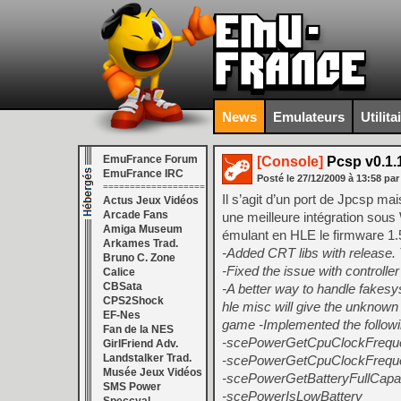
News
Emulateurs
Utilita
EmuFrance Forum
[Console]
Pcsp v0.1.
EmuFrance IRC
Posté le
27/12/2009
à
13:58
par
===================
Il s’agit d’un port de Jpcsp ma
Actus Jeux Vidéos
Arcade Fans
une meilleure intégration sous 
Amiga Museum
émulant en HLE le firmware 1.
Arkames Trad.
-Added CRT libs with release. T
Bruno C. Zone
-Fixed the issue with controlle
Calice
CBSata
-A better way to handle fakesys
CPS2Shock
hle misc will give the unkno
EF-Nes
game -Implemented the follow
Fan de la NES
-scePowerGetCpuClockFrequ
GirlFriend Adv.
Landstalker Trad.
-scePowerGetCpuClockFreque
Musée Jeux Vidéos
-scePowerGetBatteryFullCapa
SMS Power
-scePowerIsLowBattery