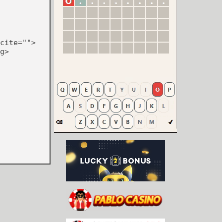
cite="">
g>