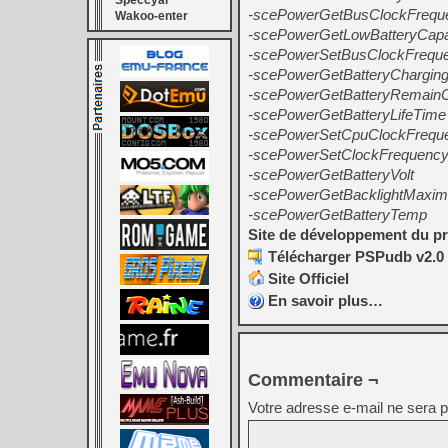
Speccyal
-scePowerGetBusClockFreque
Wakoo-enter
-scePowerGetLowBatteryCapa
-scePowerSetBusClockFrequ
-scePowerGetBatteryCharging
-scePowerGetBatteryRemainC
-scePowerGetBatteryLifeTime
-scePowerSetCpuClockFrequ
-scePowerSetClockFrequenc
-scePowerGetBatteryVolt
-scePowerGetBacklightMaxi
-scePowerGetBatteryTemp
Site de développement du pr
Télécharger PSPudb v2.0 
Site Officiel
En savoir plus…
Commentaire ¬
Votre adresse e-mail ne sera p