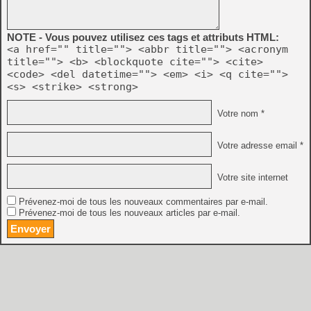
NOTE - Vous pouvez utilisez ces tags et attributs HTML:
<a href="" title=""> <abbr title=""> <acronym
title=""> <b> <blockquote cite=""> <cite>
<code> <del datetime=""> <em> <i> <q cite="">
<s> <strike> <strong>
Votre nom *
Votre adresse email *
Votre site internet
Prévenez-moi de tous les nouveaux commentaires par e-mail.
Prévenez-moi de tous les nouveaux articles par e-mail.