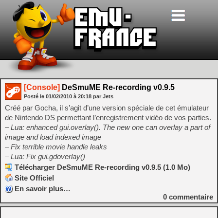
[Console]
DeSmuME Re-recording v0.9.5
Posté le
01/02/2010
à
20:18
par Jets
Créé par Gocha, il s’agit d’une version spéciale de cet émulateur
de Nintendo DS permettant l’enregistrement vidéo de vos parties.
– Lua: enhanced gui.overlay(). The new one can overlay a part of
image and load indexed image
– Fix terrible movie handle leaks
– Lua: Fix gui.gdoverlay()
Télécharger DeSmuME Re-recording v0.9.5 (1.0 Mo)
Site Officiel
En savoir plus…
0
commentaire