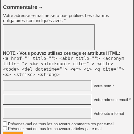
Commentaire ¬
Votre adresse e-mail ne sera pas publiée.
Les champs
obligatoires sont indiqués avec
*
NOTE - Vous pouvez utilisez ces tags et attributs HTML:
<a href="" title=""> <abbr title=""> <acronym
title=""> <b> <blockquote cite=""> <cite>
<code> <del datetime=""> <em> <i> <q cite="">
<s> <strike> <strong>
Votre nom *
Votre adresse email *
Votre site internet
Prévenez-moi de tous les nouveaux commentaires par e-mail.
Prévenez-moi de tous les nouveaux articles par e-mail.